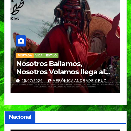
LO
VIDA │ ESTILO
ailamos,
Cinco hábitos cot
olamos llega al
para hacer del a
parte de la rutina
VERÓNICA ANDRADE CRUZ
25/07/2026
VERÓNICA
Nacional