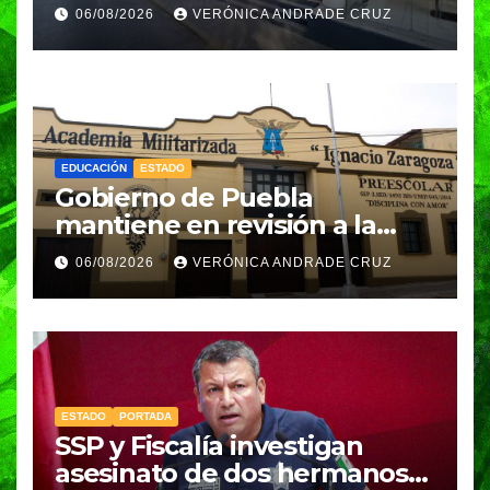
pesos
06/08/2026
VERÓNICA ANDRADE CRUZ
EDUCACIÓN
ESTADO
Gobierno de Puebla
mantiene en revisión a la
Academia Militarizada para
06/08/2026
VERÓNICA ANDRADE CRUZ
seguir operando: Armenta
ESTADO
PORTADA
SSP y Fiscalía investigan
asesinato de dos hermanos