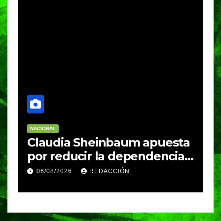
NACIONAL
RELIGIÓN
 Sheinbaum apuesta
Sheinbaum insi
cir la dependencia
invitar al Pap
importado; fracking
México durant
REDACCIÓN
05/08/2026
VERÓN
jo evaluación
gira por Améri