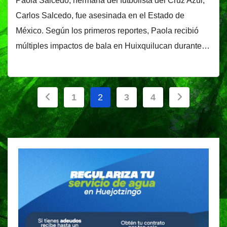
Paola Salcedo, hermana del futbolista del Cruz Azul,
Carlos Salcedo, fue asesinada en el Estado de
México. Según los primeros reportes, Paola recibió
múltiples impactos de bala en Huixquilucan durante…
Paginación
1
2
3
4
de
entradas