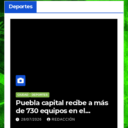
Deportes
ORTES
DEPORTES
EDUCACIÓN
P
 capital recibe a más
BUAP conqui
 equipos en el
medallas en
al Máster de Voleibol
Nacional de 
26
REDACCIÓN
28/07/2026
VER
clasifica a 