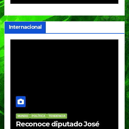
internaciona
Internacional
OLÍTICA
TENDENCIA
MUNDO
TENDENCIA
noce diputado José
Incendio e