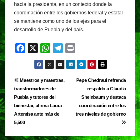
hacia la presidenta, en un contexto donde la
coordinación entre los gobiernos federal y estatal
se mantiene como uno de los ejes para el
desarrollo de Puebla y del país.
F
X
W
T
Pr
a
h
el
in
c
at
e
t
e
s
gr
Navegación
Maestros y maestras,
Pepe Chedraui refrenda
b
A
a
transformadores de
respaldo a Claudia
de
o
p
m
Puebla y tutores del
Sheinbaum y destaca
entradas
o
p
bienestar, afirma Laura
coordinación entre los
Artemisa ante más de
tres niveles de gobierno
k
5,500