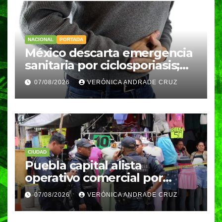
NACIONAL
PORTADA
México descarta emergencia
sanitaria por ciclosporiasis;
reportan 33 casos en dos
07/08/2026
VERÓNICA ANDRADE CRUZ
meses
CIUDAD
Puebla capital alista
operativo comercial por
fiestas patrias y regreso a
07/08/2026
VERÓNICA ANDRADE CRUZ
clases