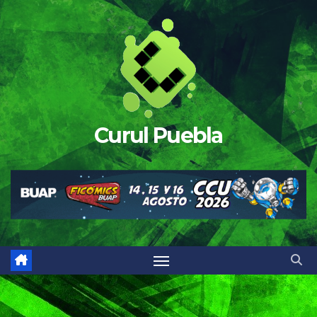
Saltar
al
contenido
Curul Puebla