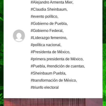
#Alejandro Armenta Mier
,
#Claudia Sheinbaum
,
#evento político
,
#Gobierno de Puebla
,
#Gobierno Federal
,
#Liderazgo femenino
,
#política nacional
,
#Presidenta de México
,
#primera presidenta de México
,
#Puebla
,
#rendición de cuentas
,
#Sheinbaum Puebla
,
#transformación de México
,
#triunfo electoral