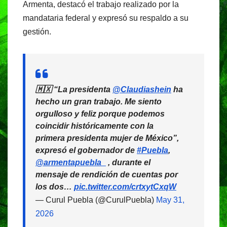
o
p
m
Armenta, destacó el trabajo realizado por la
o
p
mandataria federal y expresó su respaldo a su
gestión.
k
🇲🇽 “La presidenta
@Claudiashein
ha
hecho un gran trabajo. Me siento
orgulloso y feliz porque podemos
coincidir históricamente con la
primera presidenta mujer de México”,
expresó el gobernador de
#Puebla
,
@armentapuebla_
, durante el
mensaje de rendición de cuentas por
los dos…
pic.twitter.com/crtxytCxqW
— Curul Puebla (@CurulPuebla)
May 31,
2026