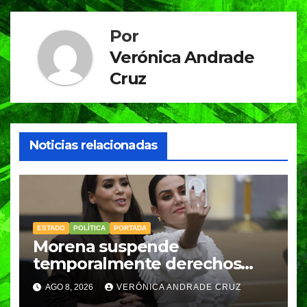
Por
Verónica Andrade
Cruz
Noticias relacionadas
ESTADO
POLÍTICA
PORTADA
Morena suspende
temporalmente derechos
partidarios de Nayeli Salvatori
AGO 8, 2026
VERÓNICA ANDRADE CRUZ
y Graciela Palomares