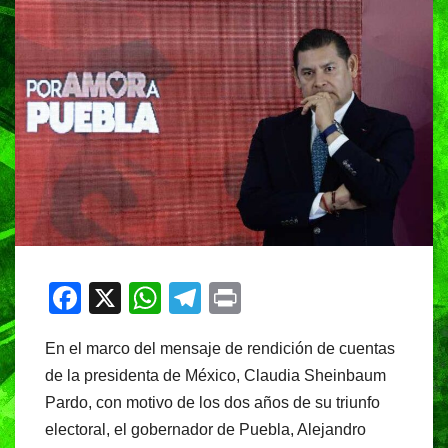
F
X
W
T
Pr
a
h
el
in
En el marco del mensaje de rendición de cuentas
c
at
e
t
de la presidenta de México, Claudia Sheinbaum
e
s
gr
Pardo, con motivo de los dos años de su triunfo
b
A
a
electoral, el gobernador de Puebla, Alejandro