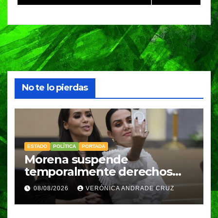
e
No te lo pierdas
ESTADO
POLÍTICA
PORTADA
Morena suspende
temporalmente derechos
partidarios de Nayeli Salvatori
08/08/2026
VERÓNICA ANDRADE CRUZ
y Graciela Palomares