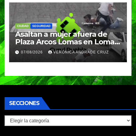
CIUDAD
SEGURIDAD
Asaltan a mujer afuera de
Plaza Arcos Lomas en Lomas
de Angelópolis; delincuentes
07/08/2026
VERÓNICA ANDRADE CRUZ
huyeron en auto
SECCIONES
Secciones