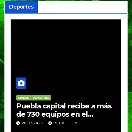
Deportes
CIUDAD
DEPORTES
D
Puebla capital recibe a más
B
de 730 equipos en el
m
Festival Máster de Voleibol
N
28/07/2026
REDACCIÓN
c