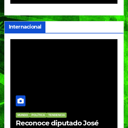
i
Internacional
MUNDO
POLÍTICA
TENDENCIA
M
re
Reconoce diputado José
I