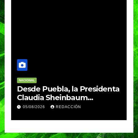
NACIONAL
E
Desde Puebla, la Presidenta
S
Claudia Sheinbaum
c
arrancará la Jornada
S
05/08/2026
REDACCIÓN
Nacional de Reforestación
P
m
a