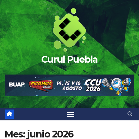
Saltar
al
contenido
Curul Puebla
Mes:
junio 2026