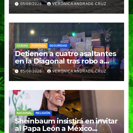
Tenampulco; investigan
05/08/2026
VERÓNICA ANDRADE CRUZ
homicidio
CIUDAD
PORTADA
SEGURIDAD
Detienen a cuatro asaltantes
en la Diagonal tras robo a
Coppel en el Centro de
05/08/2026
VERÓNICA ANDRADE CRUZ
Puebla; recuperan celulares
y aseguran un arma
NACIONAL
RELIGIÓN
Sheinbaum insistirá en invitar
al Papa León a México