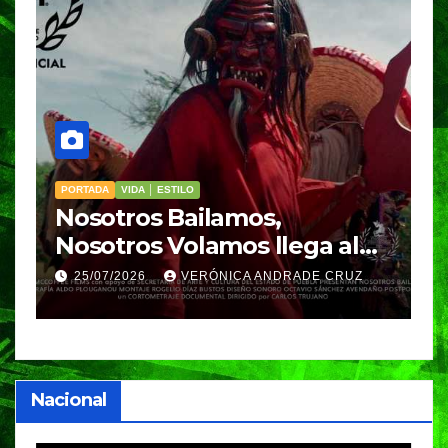
PORTADA
VIDA │ ESTILO
V
Nosotros Bailamos,
C
Nosotros Volamos llega al
p
GIFF
p
25/07/2026
VERÓNICA ANDRADE CRUZ
Nacional