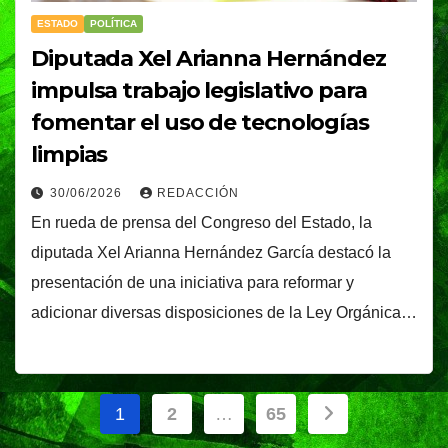
ESTADO
POLÍTICA
Diputada Xel Arianna Hernández
impulsa trabajo legislativo para
fomentar el uso de tecnologías
limpias
30/06/2026
REDACCIÓN
En rueda de prensa del Congreso del Estado, la
diputada Xel Arianna Hernández García destacó la
presentación de una iniciativa para reformar y
adicionar diversas disposiciones de la Ley Orgánica…
Paginación
1
2
…
65