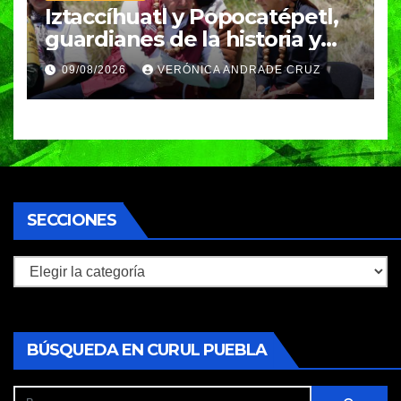
Iztaccíhuatl y Popocatépetl,
guardianes de la historia y
fuentes de vida para Puebla:
09/08/2026
VERÓNICA ANDRADE CRUZ
Armenta
SECCIONES
Secciones
BÚSQUEDA EN CURUL PUEBLA