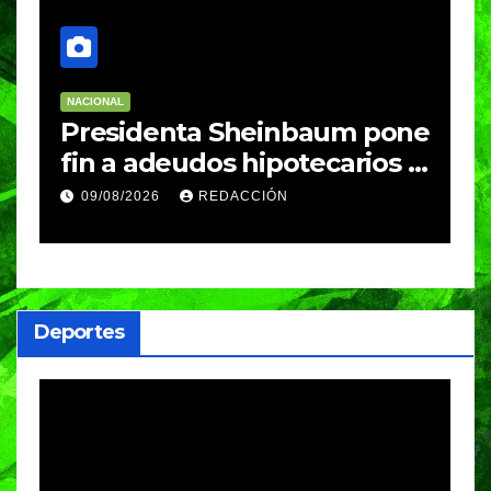
NACIONAL
N
Presidenta Sheinbaum pone
M
fin a adeudos hipotecarios y
e
entrega vivienda digna a
c
09/08/2026
REDACCIÓN
familias poblanas
c
Deportes