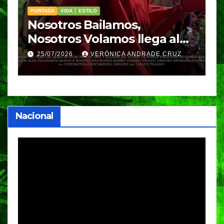
PORTADA
VIDA │ ESTILO
V
Nosotros Bailamos,
C
Nosotros Volamos llega al
p
GIFF
p
25/07/2026
VERÓNICA ANDRADE CRUZ
Nacional