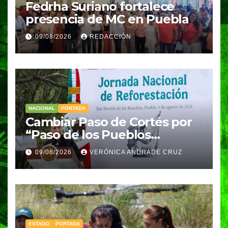
Fedrha Suriano fortalece
presencia de MC en Puebla
09/08/2026
REDACCIÓN
NACIONAL
PORTADA
Cambiar Paso de Cortés por
“Paso de los Pueblos
Indígenas” plantea
09/08/2026
VERÓNICA ANDRADE CRUZ
Sheinbaum
ESTADO
PORTADA