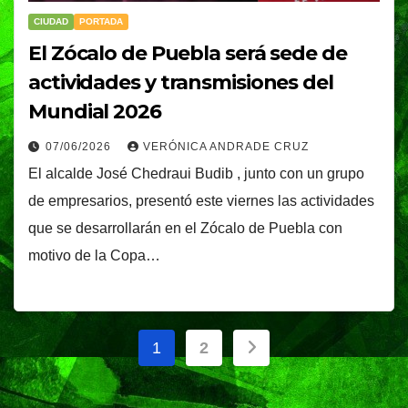
CIUDAD
PORTADA
El Zócalo de Puebla será sede de
actividades y transmisiones del
Mundial 2026
07/06/2026
VERÓNICA ANDRADE CRUZ
El alcalde José Chedraui Budib , junto con un grupo
de empresarios, presentó este viernes las actividades
que se desarrollarán en el Zócalo de Puebla con
motivo de la Copa…
Paginación
1
2
de