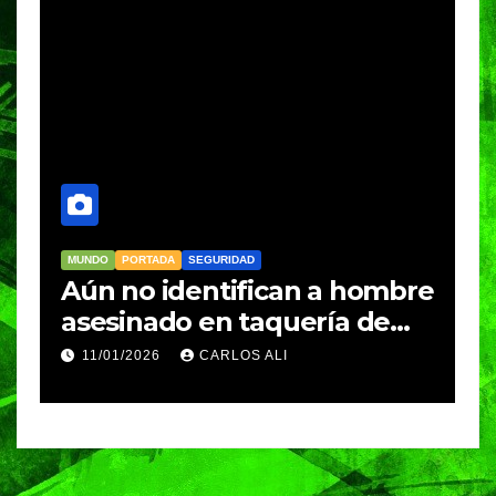
MUNDO
PORTADA
SEGURIDAD
M
Aún no identifican a hombre
R
asesinado en taquería de
L
Amozoc
c
11/01/2026
CARLOS ALI
n
c
e