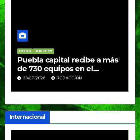
CIUDAD
DEPORTES
D
Puebla capital recibe a más
B
de 730 equipos en el
m
Festival Máster de Voleibol
N
28/07/2026
REDACCIÓN
c
i
Internacional