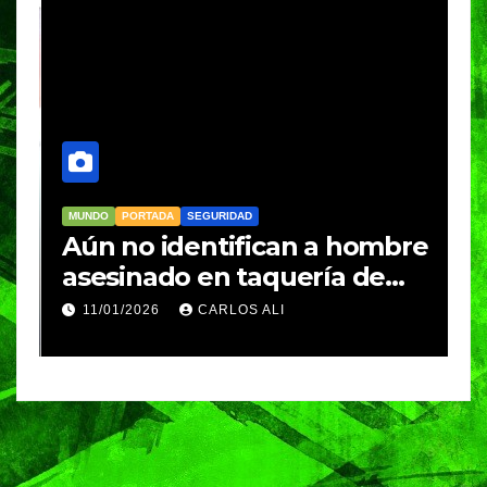
MUNDO
PORTADA
SEGURIDAD
M
Aún no identifican a hombre
R
asesinado en taquería de
L
Amozoc
c
11/01/2026
CARLOS ALI
n
c
e