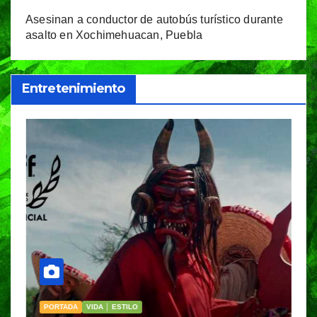
Asesinan a conductor de autobús turístico durante
asalto en Xochimehuacan, Puebla
Entretenimiento
PORTADA
VIDA │ ESTILO
V