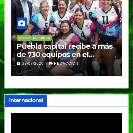
CIUDAD
DEPORTES
D
Puebla capital recibe a más
B
de 730 equipos en el
m
Festival Máster de Voleibol
N
28/07/2026
REDACCIÓN
c
i
Internacional