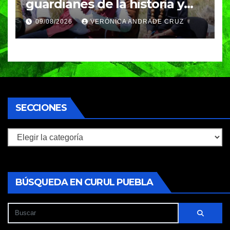
guardianes de la historia y
fuentes de vida para Puebla:
09/08/2026
VERÓNICA ANDRADE CRUZ
Armenta
SECCIONES
Secciones
BÚSQUEDA EN CURUL PUEBLA