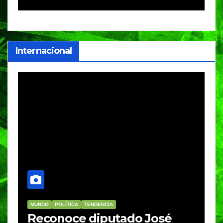
c
i
Internacional
MUNDO
POLÍTICA
TENDENCIA
M
re
Reconoce diputado José
I