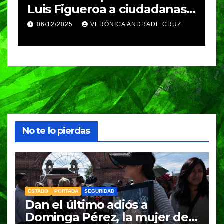
Luis Figueroa a ciudadanas y
r
ciudadanos que
d
06/12/2025
VERÓNICA ANDRADE CRUZ
contribuyeron a generar y
d
enriquecer iniciativas
No te lo pierdas
ESTADO
PORTADA
SEGURIDAD
Dan el último adiós a
Dominga Pérez, la mujer de