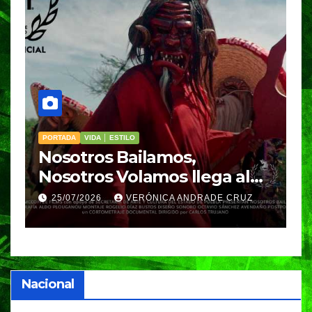
PORTADA
VIDA │ ESTILO
V
Nosotros Bailamos,
C
Nosotros Volamos llega al
p
GIFF
p
25/07/2026
VERÓNICA ANDRADE CRUZ
Nacional