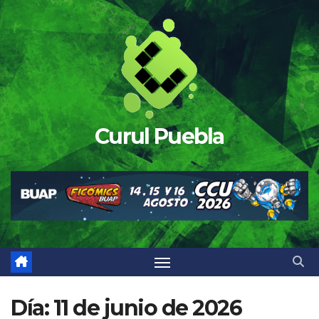
Saltar
al
contenido
Curul Puebla
Día:
11 de junio de 2026