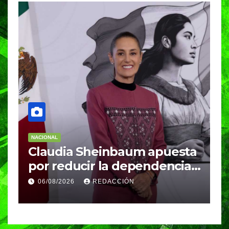
NACIONAL
N
Claudia Sheinbaum apuesta
S
por reducir la dependencia
i
del gas importado; fracking
M
06/08/2026
REDACCIÓN
sigue bajo evaluación
g