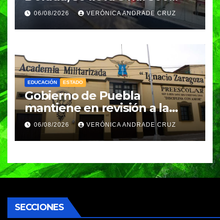
pesos
06/08/2026
VERÓNICA ANDRADE CRUZ
EDUCACIÓN
ESTADO
Gobierno de Puebla
mantiene en revisión a la
Academia Militarizada para
06/08/2026
VERÓNICA ANDRADE CRUZ
seguir operando: Armenta
SECCIONES