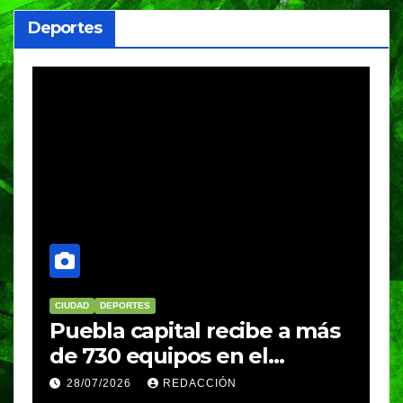
Deportes
CIUDAD
DEPORTES
D
Puebla capital recibe a más
B
de 730 equipos en el
m
Festival Máster de Voleibol
N
28/07/2026
REDACCIÓN