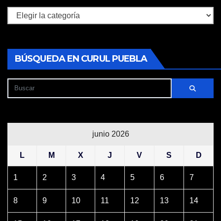
Secciones
BÚSQUEDA EN CURUL PUEBLA
junio 2026
L
M
X
J
V
S
D
1
2
3
4
5
6
7
8
9
10
11
12
13
14