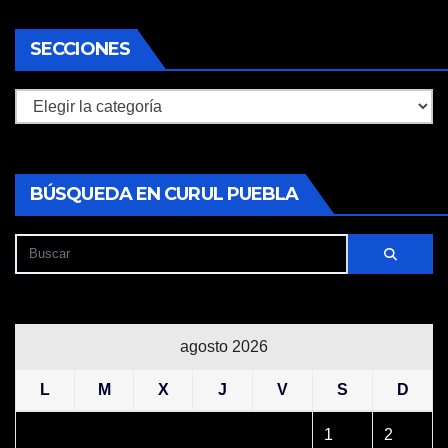
SECCIONES
Secciones
BÚSQUEDA EN CURUL PUEBLA
agosto 2026
L
M
X
J
V
S
D
1
2