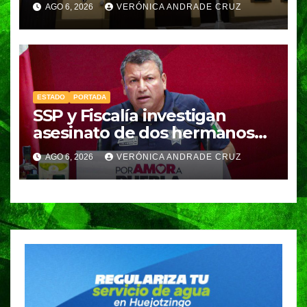
Academia Militarizada para
AGO 6, 2026
VERÓNICA ANDRADE CRUZ
seguir operando: Armenta
ESTADO
PORTADA
SSP y Fiscalía investigan
asesinato de dos hermanos
en Huixcolotla; refuerzan
AGO 6, 2026
VERÓNICA ANDRADE CRUZ
seguridad en la Central de
Abasto