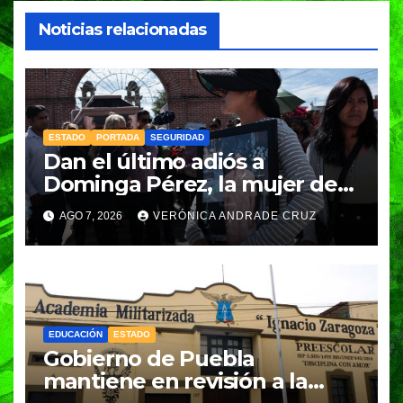
Noticias relacionadas
ESTADO
PORTADA
SEGURIDAD
Dan el último adiós a
Dominga Pérez, la mujer de
83 años asesinada durante un
AGO 7, 2026
VERÓNICA ANDRADE CRUZ
asalto en Amozoc
EDUCACIÓN
ESTADO
Gobierno de Puebla
mantiene en revisión a la