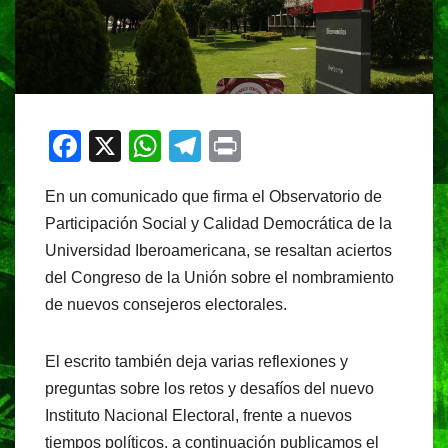
F
X
W
T
Pr
a
h
el
in
En un comunicado que firma el Observatorio de
c
at
e
t
Participación Social y Calidad Democrática de la
e
s
gr
Universidad Iberoamericana, se resaltan aciertos
b
A
a
del Congreso de la Unión sobre el nombramiento
o
p
m
de nuevos consejeros electorales.
o
p
k
El escrito también deja varias reflexiones y
preguntas sobre los retos y desafíos del nuevo
Instituto Nacional Electoral, frente a nuevos
tiempos políticos, a continuación publicamos el