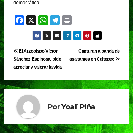
democrática.
F
X
W
T
Pr
a
h
el
in
c
at
e
t
e
s
gr
Navegación
El Arzobispo Víctor
Capturan a banda de
b
A
a
Sánchez Espinosa, pide
asaltantes en Caltepec
de
o
p
m
apreciar y valorar la vida
entradas
o
p
k
Por
Yoali Piña