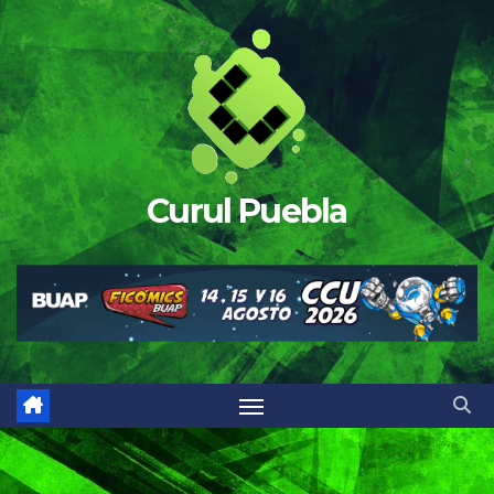
Saltar
al
contenido
Curul Puebla