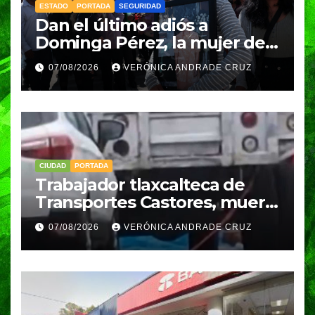
ESTADO
PORTADA
SEGURIDAD
Dan el último adiós a
Dominga Pérez, la mujer de
83 años asesinada durante
07/08/2026
VERÓNICA ANDRADE CRUZ
un asalto en Amozoc
CIUDAD
PORTADA
Trabajador tlaxcalteca de
Transportes Castores, muere
aplastado por azulejos en
07/08/2026
VERÓNICA ANDRADE CRUZ
Puebla