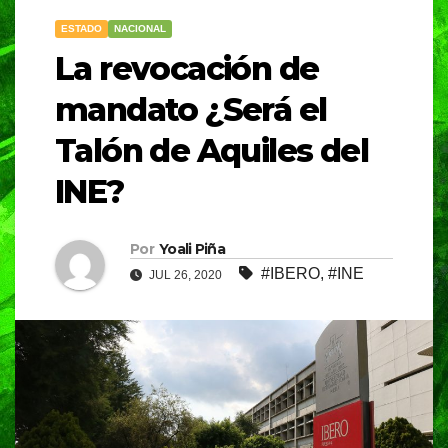
ESTADO
NACIONAL
La revocación de
mandato ¿Será el
Talón de Aquiles del
INE?
Por
Yoali Piña
#IBERO
,
#INE
JUL 26, 2020