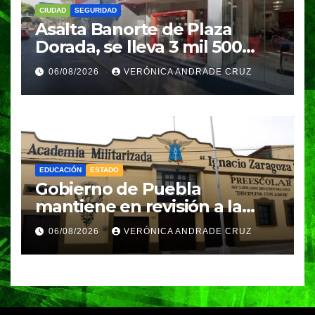
CIUDAD
SEGURIDAD
Asalta Banorte de Plaza
Dorada, se lleva 3 mil 500
pesos
06/08/2026
VERÓNICA ANDRADE CRUZ
EDUCACIÓN
ESTADO
Gobierno de Puebla
mantiene en revisión a la
Academia Militarizada para
06/08/2026
VERÓNICA ANDRADE CRUZ
seguir operando: Armenta