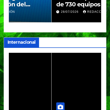
de 730 equipos en el
m
Festival Máster de Voleibol
N
28/07/2026
REDACCIÓN
c
i
Internacional