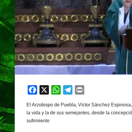
F
X
W
T
Pr
a
h
el
in
El Arzobispo de Puebla, Víctor Sánchez Espinosa, e
c
at
e
t
la vida y la de sus semejantes, desde la concepció
e
s
gr
sufrimiento
b
A
a