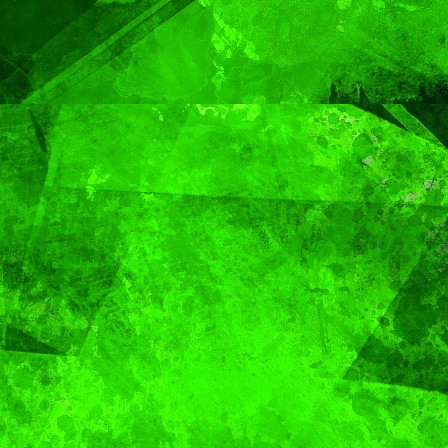
Capital
Pepe
Chedra
MUNDO
Sacerdote de
MUNDO
PORTADA
Aún n
Puebla se
identif