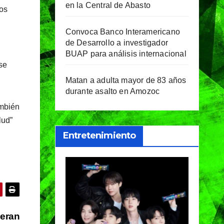
en la Central de Abasto
los
Convoca Banco Interamericano
de Desarrollo a investigador
BUAP para análisis internacional
se
Matan a adulta mayor de 83 años
durante asalto en Amozoc
ambién
lud”
Entretenimiento
peran