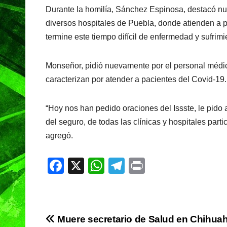
o
p
m
Durante la homilía, Sánchez Espinosa, destacó nu
o
p
diversos hospitales de Puebla, donde atienden a 
k
termine este tiempo difícil de enfermedad y sufri
Monseñor, pidió nuevamente por el personal médic
caracterizan por atender a pacientes del Covid-19.
“Hoy nos han pedido oraciones del Issste, le pido a
del seguro, de todas las clínicas y hospitales parti
agregó.
F
X
W
T
Pr
a
h
el
in
c
at
e
t
e
s
gr
Navegación
Muere secretario de Salud en Chihua