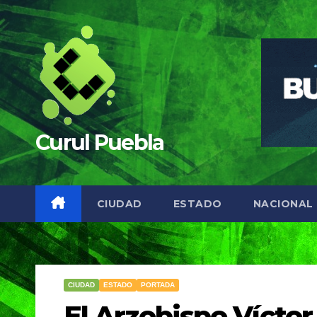
Saltar
al
contenido
Curul Puebla
CIUDAD
ESTADO
NACIONAL
CIUDAD
ESTADO
PORTADA
El Arzobispo Vícto