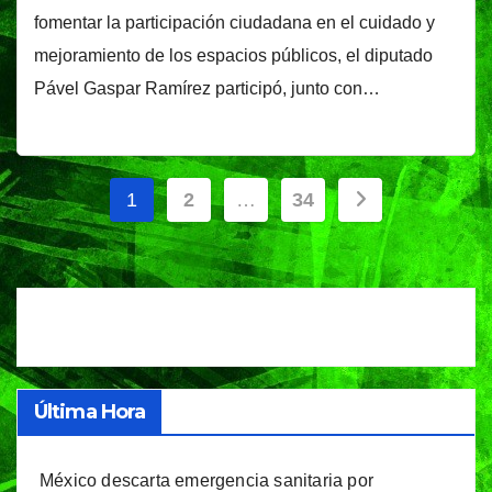
fomentar la participación ciudadana en el cuidado y
mejoramiento de los espacios públicos, el diputado
Pável Gaspar Ramírez participó, junto con…
Paginación
1
2
…
34
de
entradas
Última Hora
México descarta emergencia sanitaria por