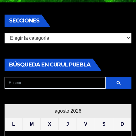
SECCIONES
Secciones
BÚSQUEDA EN CURUL PUEBLA
agosto 2026
L
M
X
J
V
S
D