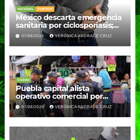
NACIONAL
PORTADA
México descarta emergencia
sanitaria por ciclosporiasis;
reportan 33 casos en dos
07/08/2026
VERÓNICA ANDRADE CRUZ
meses
CIUDAD
Puebla capital alista
operativo comercial por
fiestas patrias y regreso a
07/08/2026
VERÓNICA ANDRADE CRUZ
clases