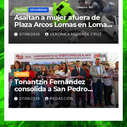
CIUDAD
SEGURIDAD
Asaltan a mujer afuera de
Plaza Arcos Lomas en Lomas
de Angelópolis; delincuentes
07/08/2026
VERÓNICA ANDRADE CRUZ
huyeron en auto
ESTADO
Tonantzin Fernández
consolida a San Pedro
Cholula como referente en
07/08/2026
REDACCIÓN
turismo inteligente