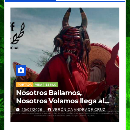
PORTADA
VIDA │ ESTILO
V
Nosotros Bailamos,
C
Nosotros Volamos llega al
p
GIFF
p
25/07/2026
VERÓNICA ANDRADE CRUZ