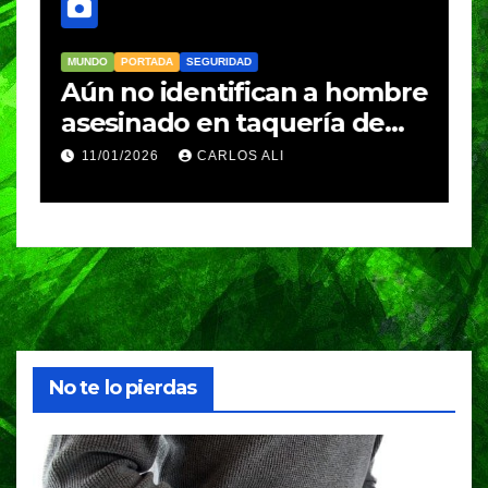
MUNDO
PORTADA
SEGURIDAD
M
Aún no identifican a hombre
R
asesinado en taquería de
L
Amozoc
c
11/01/2026
CARLOS ALI
n
c
e
No te lo pierdas