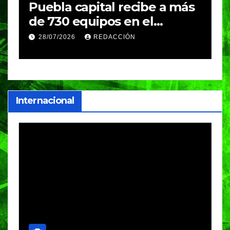
Puebla capital recibe a más
B
de 730 equipos en el
m
Festival Máster de Voleibol
N
28/07/2026
REDACCIÓN
c
i
Internacional