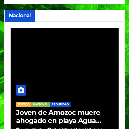
Nacional
ESTADO
NACIONAL
SEGURIDAD
N
Joven de Amozoc muere
S
y
ahogado en playa Agua
i
Azul, en Cazones, Veracruz
p