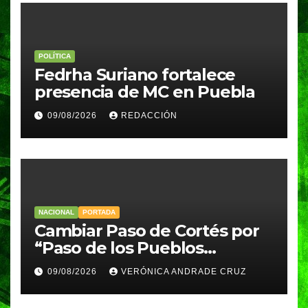
POLÍTICA
Fedrha Suriano fortalece
presencia de MC en Puebla
09/08/2026
REDACCIÓN
NACIONAL
PORTADA
Cambiar Paso de Cortés por
“Paso de los Pueblos
Indígenas” plantea
09/08/2026
VERÓNICA ANDRADE CRUZ
Sheinbaum