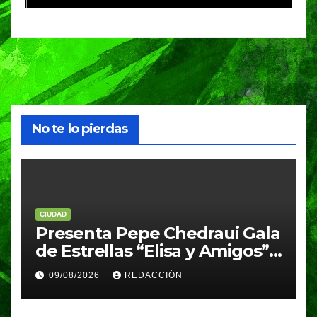
No te lo pierdas
CIUDAD
Presenta Pepe Chedraui Gala
de Estrellas “Elisa y Amigos”
para fortalecer el acceso a la
09/08/2026
REDACCIÓN
cultura en Puebla capital