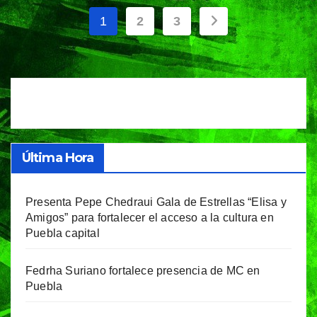
Paginación
1
2
3
de
entradas
Última Hora
Presenta Pepe Chedraui Gala de Estrellas “Elisa y
Amigos” para fortalecer el acceso a la cultura en
Puebla capital
Fedrha Suriano fortalece presencia de MC en
Puebla