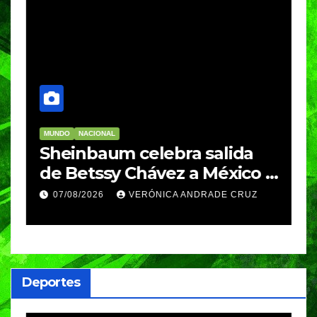
MUNDO
NACIONAL
Sheinbaum celebra salida
de Betssy Chávez a México y
destaca nuevo
07/08/2026
VERÓNICA ANDRADE CRUZ
acercamiento con Perú
Deportes