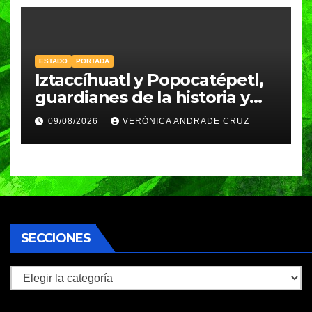
ESTADO
PORTADA
Iztaccíhuatl y Popocatépetl,
guardianes de la historia y
fuentes de vida para Puebla:
09/08/2026
VERÓNICA ANDRADE CRUZ
Armenta
SECCIONES
Secciones