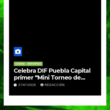
CIUDAD
DEPORTES
Celebra DIF Puebla Capital
o
primer “Mini Torneo de
Fútbol” de Centro de Día
27/07/2026
REDACCIÓN