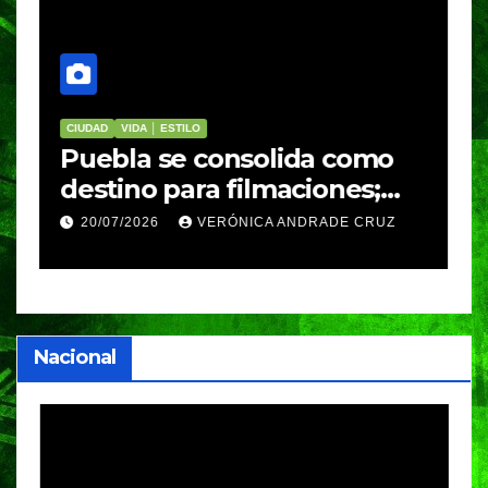
CIUDAD
VIDA │ ESTILO
Puebla se consolida como
o
destino para filmaciones;
Netflix impulsa su
20/07/2026
VERÓNICA ANDRADE CRUZ
proyección con la serie Mal
de Amores
Nacional