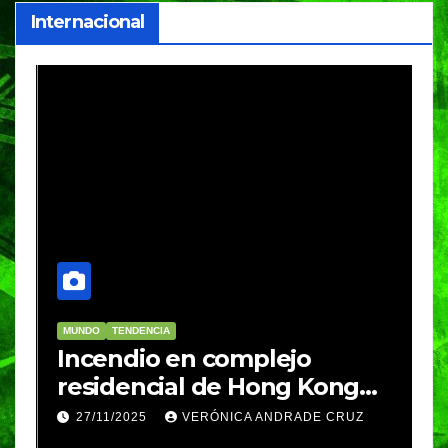
Internacional
MUNDO
TENDENCIA
Incendio en complejo
 y
residencial de Hong Kong
deja 44 muertos y casi 300
27/11/2025
VERÓNICA ANDRADE CRUZ
desaparecidos