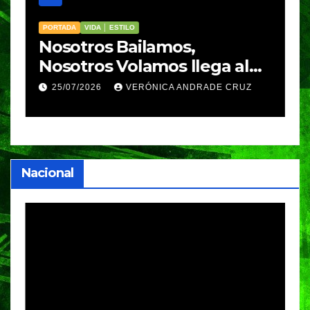
PORTADA
VIDA │ ESTILO
V
Nosotros Bailamos,
C
Nosotros Volamos llega al
p
GIFF
p
25/07/2026
VERÓNICA ANDRADE CRUZ
Nacional