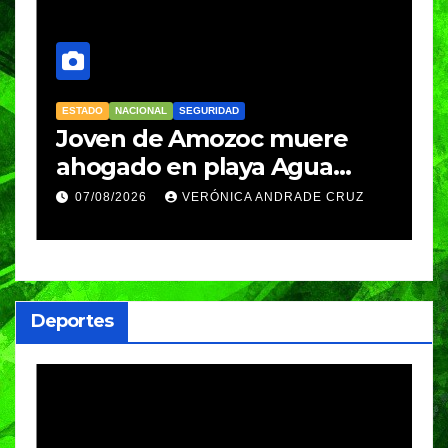
ESTADO
NACIONAL
SEGURIDAD
N
Joven de Amozoc muere
S
y
ahogado en playa Agua
i
Azul, en Cazones, Veracruz
p
07/08/2026
VERÓNICA ANDRADE CRUZ
h
Deportes