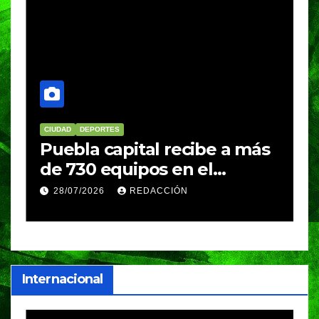
CIUDAD
DEPORTES
D
Puebla capital recibe a más
B
de 730 equipos en el
m
Festival Máster de Voleibol
N
28/07/2026
REDACCIÓN
c
i
Internacional