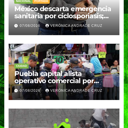
NACIONAL
PORTADA
México descarta emergencia
sanitaria por ciclosporiasis;
reportan 33 casos en dos
07/08/2026
VERÓNICA ANDRADE CRUZ
meses
CIUDAD
Puebla capital alista
operativo comercial por
fiestas patrias y regreso a
07/08/2026
VERÓNICA ANDRADE CRUZ
clases