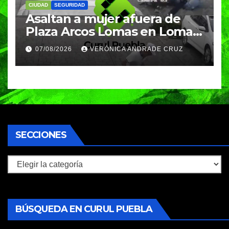
CIUDAD
SEGURIDAD
Asaltan a mujer afuera de
Plaza Arcos Lomas en Lomas
de Angelópolis; delincuentes
07/08/2026
VERÓNICA ANDRADE CRUZ
huyeron en auto
SECCIONES
Secciones
BÚSQUEDA EN CURUL PUEBLA