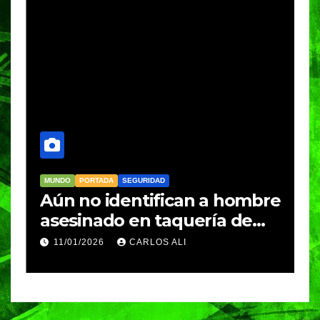
MUNDO
PORTADA
SEGURIDAD
M
Aún no identifican a hombre
R
asesinado en taquería de
L
Amozoc
c
11/01/2026
CARLOS ALI
n
c
e