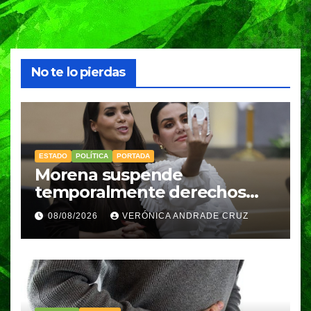
No te lo pierdas
ESTADO
POLÍTICA
PORTADA
Morena suspende
temporalmente derechos
partidarios de Nayeli Salvatori
08/08/2026
VERÓNICA ANDRADE CRUZ
y Graciela Palomares