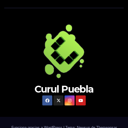
Curul Puebla
Funciona gracias a WordPress
|
Tema: Newsup de
Themeansar