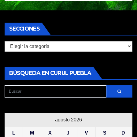
SECCIONES
Secciones
BÚSQUEDA EN CURUL PUEBLA
agosto 2026
L
M
X
J
V
S
D