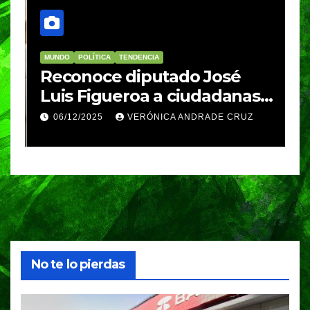
MUNDO
POLÍTICA
TENDENCIA
M
re
Reconoce diputado José
I
Luis Figueroa a ciudadanas y
r
ciudadanos que
d
06/12/2025
VERÓNICA ANDRADE CRUZ
contribuyeron a generar y
d
enriquecer iniciativas
No te lo pierdas