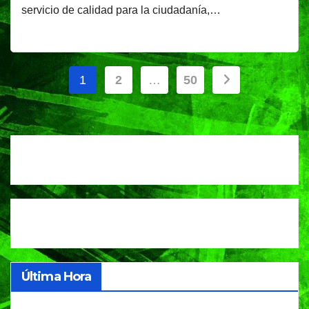
servicio de calidad para la ciudadanía,…
Paginación
1
2
…
50
de
entradas
Última Hora