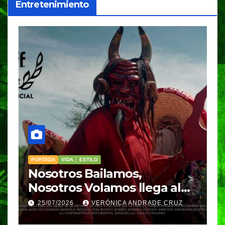
Entretenimiento
PORTADA
VIDA │ ESTILO
V
Nosotros Bailamos,
C
Nosotros Volamos llega al
p
GIFF
p
25/07/2026
VERÓNICA ANDRADE CRUZ