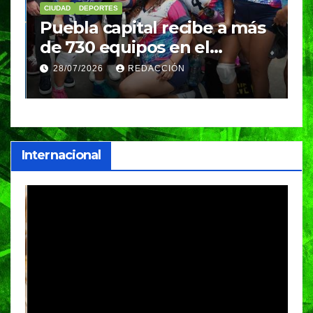
CIUDAD
DEPORTES
D
Puebla capital recibe a más
B
de 730 equipos en el
m
Festival Máster de Voleibol
N
28/07/2026
REDACCIÓN
c
i
Internacional