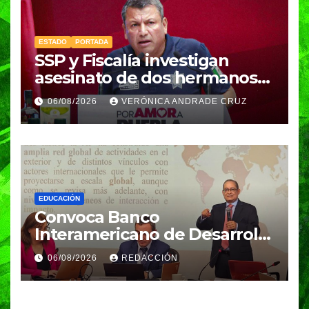
ESTADO
PORTADA
SSP y Fiscalía investigan
asesinato de dos hermanos
en Huixcolotla; refuerzan
06/08/2026
VERÓNICA ANDRADE CRUZ
seguridad en la Central de
Abasto
EDUCACIÓN
Convoca Banco
Interamericano de Desarrollo
a investigador BUAP para
06/08/2026
REDACCIÓN
análisis internacional