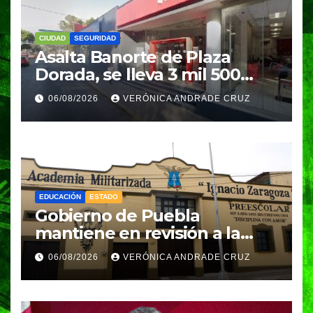
CIUDAD
SEGURIDAD
Asalta Banorte de Plaza
Dorada, se lleva 3 mil 500
pesos
06/08/2026
VERÓNICA ANDRADE CRUZ
EDUCACIÓN
ESTADO
Gobierno de Puebla
mantiene en revisión a la
Academia Militarizada para
06/08/2026
VERÓNICA ANDRADE CRUZ
seguir operando: Armenta