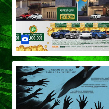
CIUDAD
DEPORTES
Concluye Fest
Máster de Vol