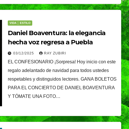
é, el
Oreo® y BTS lanzan
nal que
su edición limitada
VIDA │ ESTILO
s
en México
NDRADE
30/07/2026
VERÓNICA ANDRADE
Daniel Boaventura: la elegancia
Ixtapa-
CRUZ
hecha voz regresa a Puebla
03/12/2025
RAY ZUBIRI
EL CONFESIONARIO ¡Sorpresa! Hoy inicio con este
regalo adelantado de navidad para todos ustedes
respetables y distinguidos lectores. GANA BOLETOS
PARA EL CONCIERTO DE DANIEL BOAVENTURA
Y TÓMATE UNA FOTO…