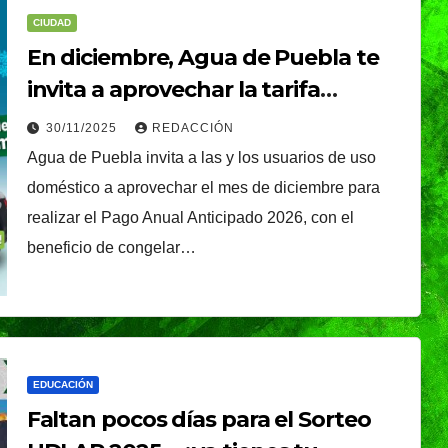
CIUDAD
En diciembre, Agua de Puebla te
invita a aprovechar la tarifa
congelada del 2025 para todo el
30/11/2025
REDACCIÓN
2026 y 8 boletos para ganar un
Agua de Puebla invita a las y los usuarios de uso
istirá
auto y 60 premios más
doméstico a aprovechar el mes de diciembre para
NACIONAL
Presidenta Claudia
apa
realizar el Pago Anual Anticipado 2026, con el
Sheinbaum present
beneficio de congelar…
o
NDRADE
la Jornada Nacional
óxima
05/08/2026
REDACCIÓN
de Reforestación
ica
2026; se realizará el
EDUCACIÓN
próximo domingo 9
Faltan pocos días para el Sorteo
de agosto y se