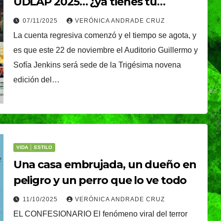
UDLAP 2025… ¿ya tienes tu
plantarán 6.6
boleto?
07/11/2025
VERÓNICA ANDRADE CRUZ
millones de árboles 
La cuenta regresiva comenzó y el tiempo se agota, y
plantas
es que este 22 de noviembre el Auditorio Guillermo y
Sofía Jenkins será sede de la Trigésima novena
edición del…
VIDA │ ESTILO
Una casa embrujada, un dueño en
CIUDAD
DEPORTES
peligro y un perro que lo ve todo
ival
Puebla Capital sigue
11/10/2025
VERÓNICA ANDRADE CRUZ
eibol
viviendo la pasión
EL CONFESIONARIO El fenómeno viral del terror