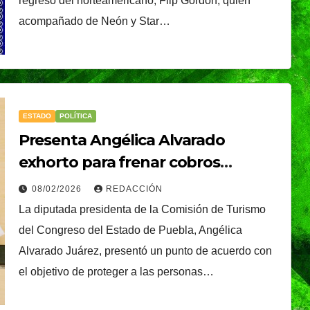
regreso del norteamericano, Flip Gordon, quien
acompañado de Neón y Star…
ESTADO
POLÍTICA
Presenta Angélica Alvarado
exhorto para frenar cobros
abusivos en venta digital de
08/02/2026
REDACCIÓN
boletos para eventos
La diputada presidenta de la Comisión de Turismo
del Congreso del Estado de Puebla, Angélica
Alvarado Juárez, presentó un punto de acuerdo con
el objetivo de proteger a las personas…
TENDENCIA
VIDA │ ESTILO