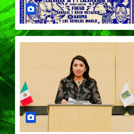
PORTADA
TENDENCIA
VIDA │ ESTILO