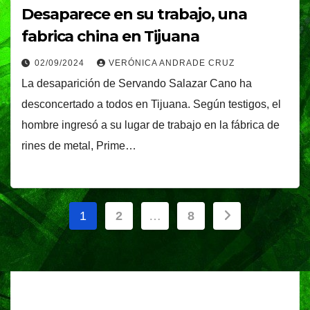
Desaparece en su trabajo, una
fabrica china en Tijuana
02/09/2024
VERÓNICA ANDRADE CRUZ
La desaparición de Servando Salazar Cano ha
desconcertado a todos en Tijuana. Según testigos, el
hombre ingresó a su lugar de trabajo en la fábrica de
rines de metal, Prime…
Paginación
1
2
…
8
de
entradas