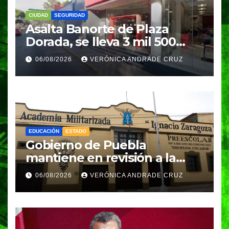
CIUDAD
SEGURIDAD
Asalta Banorte de Plaza
Dorada, se lleva 3 mil 500
pesos
06/08/2026
VERÓNICA ANDRADE CRUZ
EDUCACIÓN
ESTADO
Gobierno de Puebla
mantiene en revisión a la
Academia Militarizada para
06/08/2026
VERÓNICA ANDRADE CRUZ
seguir operando: Armenta