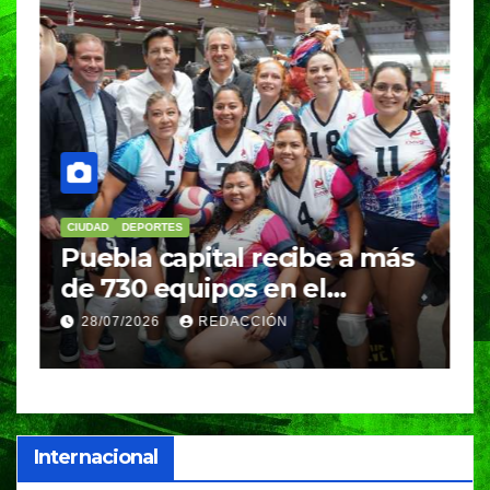
CIUDAD
DEPORTES
DE
Puebla capital recibe a más
BU
de 730 equipos en el
me
Festival Máster de Voleibol
Na
28/07/2026
REDACCIÓN
2
cl
in
Internacional