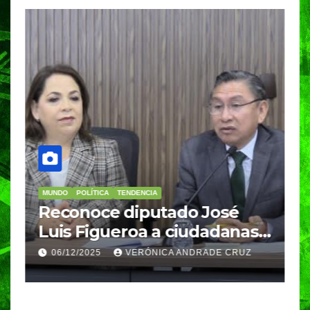
MUNDO
POLÍTICA
TENDENCIA
MU
e
Reconoce diputado José
In
Luis Figueroa a ciudadanas y
re
ciudadanos que
de
06/12/2025
VERÓNICA ANDRADE CRUZ
2
contribuyeron a generar y
de
enriquecer iniciativas