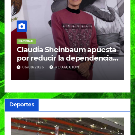
NACIONAL
NACIONA
Claudia Sheinbaum apuesta
Shei
por reducir la dependencia
invi
del gas importado; fracking
Méxi
06/08/2026
REDACCIÓN
05/0
sigue bajo evaluación
gira
Deportes