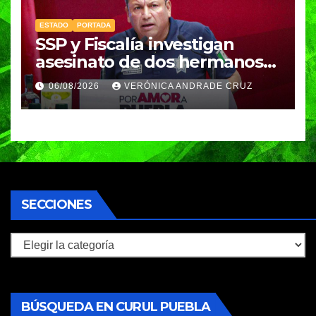
ESTADO
PORTADA
SSP y Fiscalía investigan
asesinato de dos hermanos
en Huixcolotla; refuerzan
06/08/2026
VERÓNICA ANDRADE CRUZ
seguridad en la Central de
Abasto
SECCIONES
Secciones
BÚSQUEDA EN CURUL PUEBLA