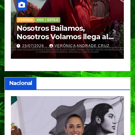
PORTADA
VIDA │ ESTILO
VIDA │ ESTI
Nosotros Bailamos,
Cinco
Nosotros Volamos llega al
para 
GIFF
parte 
25/07/2026
VERÓNICA ANDRADE CRUZ
25/07/
Nacional