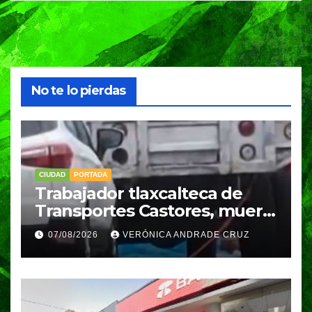
No te lo pierdas
CIUDAD
PORTADA
Trabajador tlaxcalteca de
Transportes Castores, muere
aplastado por azulejos en
07/08/2026
VERÓNICA ANDRADE CRUZ
Puebla