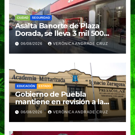
CIUDAD
SEGURIDAD
Asalta Banorte de Plaza
Dorada, se lleva 3 mil 500
pesos
06/08/2026
VERÓNICA ANDRADE CRUZ
EDUCACIÓN
ESTADO
Gobierno de Puebla
mantiene en revisión a la
Academia Militarizada para
06/08/2026
VERÓNICA ANDRADE CRUZ
seguir operando: Armenta