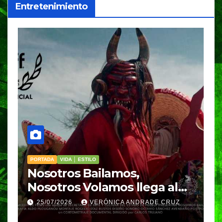
Entretenimiento
PORTADA
VIDA │ ESTILO
VIDA │
Nosotros Bailamos,
Cin
Nosotros Volamos llega al
par
GIFF
par
25/07/2026
VERÓNICA ANDRADE CRUZ
25/