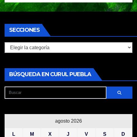
SECCIONES
Secciones
BÚSQUEDA EN CURUL PUEBLA
agosto 2026
L
M
X
J
V
S
D