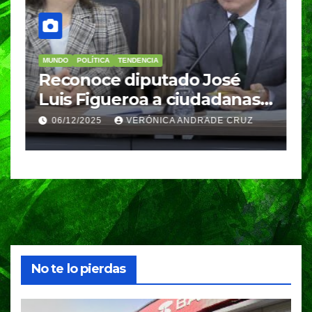
MUNDO
POLÍTICA
TENDENCIA
M
re
Reconoce diputado José
I
Luis Figueroa a ciudadanas y
r
ciudadanos que
d
06/12/2025
VERÓNICA ANDRADE CRUZ
contribuyeron a generar y
d
enriquecer iniciativas
No te lo pierdas