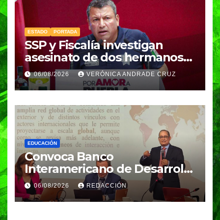
ESTADO
PORTADA
SSP y Fiscalía investigan
asesinato de dos hermanos
en Huixcolotla; refuerzan
06/08/2026
VERÓNICA ANDRADE CRUZ
seguridad en la Central de
Abasto
EDUCACIÓN
Convoca Banco
Interamericano de Desarrollo
a investigador BUAP para
06/08/2026
REDACCIÓN
análisis internacional