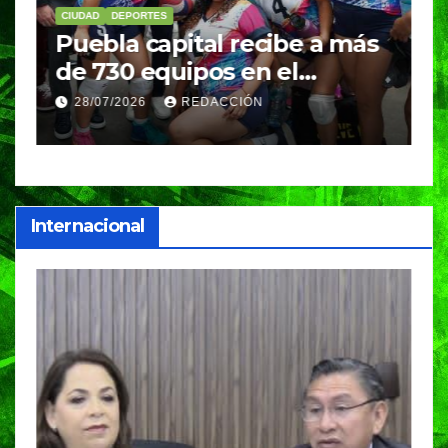
CIUDAD
DEPORTES
D
Puebla capital recibe a más
B
de 730 equipos en el
m
Festival Máster de Voleibol
N
28/07/2026
REDACCIÓN
c
i
Internacional