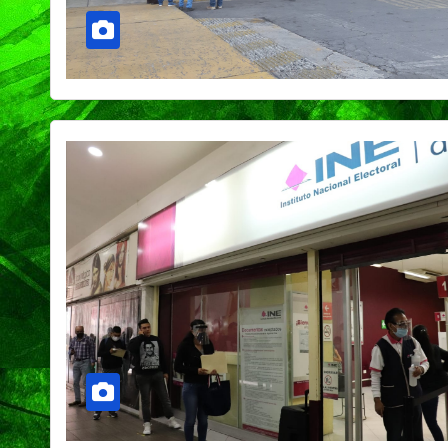
PORTADA
TENDENCIA
VIDA │ ESTILO