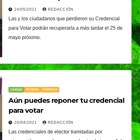
Credencial para Votar
plantarán 6.6
24/05/2021
REDACCIÓN
Las y los ciudadanos que perdieron su Credencial
millones de árboles 
para Votar podrán recuperarla a más tardar el 25 de
plantas
mayo próximo.
CIUDAD
ESTADO
PORTADA
Aún puedes reponer tu credencial
para votar
CIUDAD
DEPORTES
ival
Puebla Capital sigue
20/04/2021
REDACCIÓN
eibol
viviendo la pasión
Las credenciales de elector tramitadas por