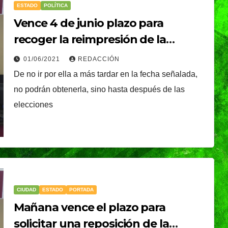
ESTADO
POLÍTICA
Vence 4 de junio plazo para
recoger la reimpresión de la
credencial del INE
01/06/2021
REDACCIÓN
De no ir por ella a más tardar en la fecha señalada,
no podrán obtenerla, sino hasta después de las
istirá
NACIONAL
elecciones
Presidenta Claudia
apa
Sheinbaum present
o
NDRADE
la Jornada Nacional
óxima
05/08/2026
REDACCIÓN
de Reforestación
ica
2026; se realizará el
CIUDAD
ESTADO
PORTADA
próximo domingo 9
Mañana vence el plazo para
solicitar una reposición de la
de agosto y se