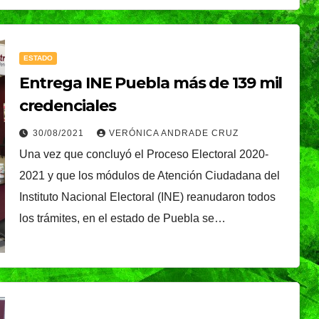
é, el
Oreo® y BTS lanzan
nal que
su edición limitada
ESTADO
s
en México
NDRADE
30/07/2026
VERÓNICA ANDRADE
Entrega INE Puebla más de 139 mil
Ixtapa-
CRUZ
credenciales
30/08/2021
VERÓNICA ANDRADE CRUZ
Una vez que concluyó el Proceso Electoral 2020-
2021 y que los módulos de Atención Ciudadana del
Instituto Nacional Electoral (INE) reanudaron todos
los trámites, en el estado de Puebla se…