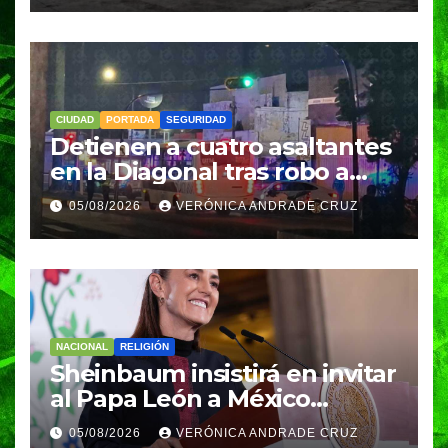
CIUDAD
PORTADA
SEGURIDAD
Detienen a cuatro asaltantes
en la Diagonal tras robo a
Coppel en el Centro de
05/08/2026
VERÓNICA ANDRADE CRUZ
Puebla; recuperan celulares
y aseguran un arma
NACIONAL
RELIGIÓN
Sheinbaum insistirá en invitar
al Papa León a México
durante su próxima gira por
05/08/2026
VERÓNICA ANDRADE CRUZ