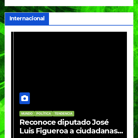
Internacional
MUNDO
POLÍTICA
TENDENCIA
M
re
Reconoce diputado José
I
Luis Figueroa a ciudadanas y
r