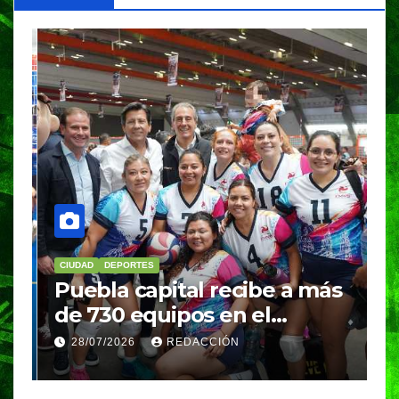
CIUDAD
DEPORTES
D
Puebla capital recibe a más
B
de 730 equipos en el
m
Festival Máster de Voleibol
N
28/07/2026
REDACCIÓN
c
i