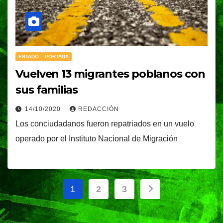
ESTADO
PORTADA
Vuelven 13 migrantes poblanos con
sus familias
14/10/2020
REDACCIÓN
Los conciudadanos fueron repatriados en un vuelo
operado por el Instituto Nacional de Migración
Paginación
1
2
3
de