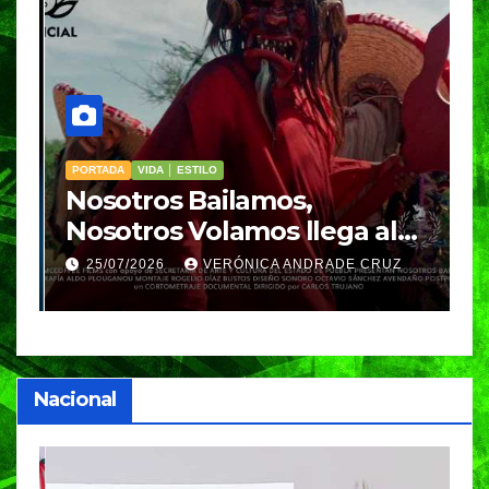
PORTADA
VIDA │ ESTILO
V
Nosotros Bailamos,
C
Nosotros Volamos llega al
p
GIFF
p
25/07/2026
VERÓNICA ANDRADE CRUZ
Nacional