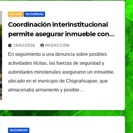
ESTADO
SEGURIDAD
Coordinación interinstitucional
permite asegurar inmueble con
armamento y drogas
16/02/2026
REDACCIÓN
En seguimiento a una denuncia sobre posibles
actividades ilícitas, las fuerzas de seguridad y
autoridades ministeriales aseguraron un inmueble,
ubicado en el municipio de Chignahuapan, que
almacenaba armamento y posible…
CIUDAD
DEPORTES
ival
Puebla Capital sigue
eibol
viviendo la pasión
a
del voleibol:
29/07/2026
REDACCIÓN
SEGURIDAD