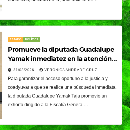
MUNDO
NACIONAL
ESTADO
POLÍTICA
ta
Sheinbaum celebra
Promueve la diputada Guadalupe
salida de Betssy
Yamak inmediatez en la atención
de denuncias por desaparición
Chávez a México y
31/03/2026
VERÓNICA ANDRADE CRUZ
NDRADE
07/08/2026
VERÓNICA ANDRADE
Para garantizar el acceso oportuno a la justicia y
destaca nuevo
CRUZ
coadyuvar a que se realice una búsqueda inmediata,
asos en
acercamiento con
la diputada Guadalupe Yamak Taja promovió un
Perú
exhorto dirigido a la Fiscalía General…