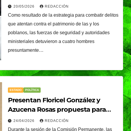
hombres
20/05/2026
REDACCIÓN
Como resultado de la estrategia para combatir delitos
que atentan contra el patrimonio de las y los
poblanos, las fuerzas de seguridad y autoridades
ministeriales detuvieron a cuatro hombres
presuntamente…
ESTADO
POLÍTICA
Presentan Floricel González y
Azucena Rosas propuesta para
fortalecer canales de denuncia
24/04/2026
REDACCIÓN
TENDENCIA
VIDA │ ESTILO
contra maltrato de personas
Durante la sesión de la Comisión Permanente, las