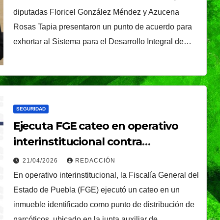
é, el
Oreo® y BTS lanzan
adultas mayores
diputadas Floricel González Méndez y Azucena
nal que
su edición limitada
Rosas Tapia presentaron un punto de acuerdo para
s
en México
NDRADE
30/07/2026
VERÓNICA ANDRADE
exhortar al Sistema para el Desarrollo Integral de…
Ixtapa-
CRUZ
SEGURIDAD
Ejecuta FGE cateo en operativo
interinstitucional contra
narcomenudeo en Coronango
21/04/2026
REDACCIÓN
En operativo interinstitucional, la Fiscalía General del
Estado de Puebla (FGE) ejecutó un cateo en un
inmueble identificado como punto de distribución de
narcóticos, ubicado en la junta auxiliar de…