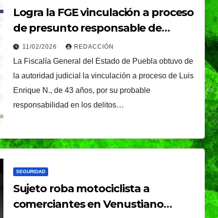
Gobierno de Pepe
Logra la FGE vinculación a proceso
Chedraui
de presunto responsable de
violencia vicaria en la ciudad de
11/02/2026
REDACCIÓN
Puebla
La Fiscalía General del Estado de Puebla obtuvo de
la autoridad judicial la vinculación a proceso de Luis
Enrique N., de 43 años, por su probable
responsabilidad en los delitos…
SEGURIDAD
Sujeto roba motociclista a
comerciantes en Venustiano