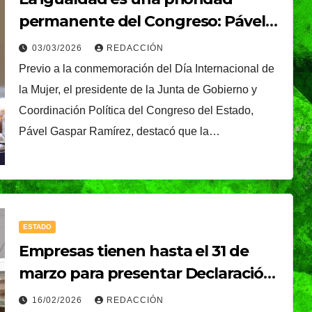
plantarán 6.6
permanente del Congreso: Pável
Gaspar
millones de árboles 
03/03/2026
REDACCIÓN
Previo a la conmemoración del Día Internacional de
plantas
la Mujer, el presidente de la Junta de Gobierno y
Coordinación Política del Congreso del Estado,
Pável Gaspar Ramírez, destacó que la…
ESTADO
CIUDAD
DEPORTES
Empresas tienen hasta el 31 de
ival
Puebla Capital sigue
marzo para presentar Declaración
eibol
viviendo la pasión
Anual
16/02/2026
REDACCIÓN