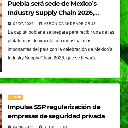
Puebla será sede de Mexico’s
Industry Supply Chain 2026,
evento que abrirá oportunidades
02/07/2026
VERÓNICA ANDRADE CRUZ
de negocio por 7 mil millones de
La capital poblana se prepara para recibir una de las
dólares
plataformas de vinculación industrial más
importantes del país con la celebración de Mexico’s
Industry Supply Chain 2026, que se llevará…
ESTADO
Impulsa SSP regularización de
empresas de seguridad privada
04/06/2026
REDACCIÓN