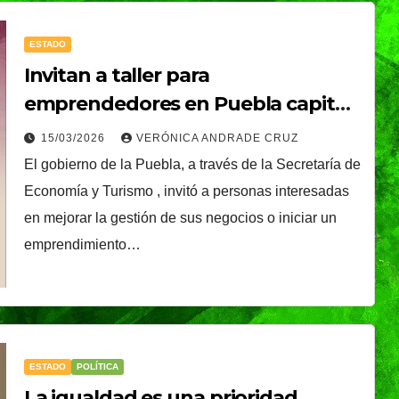
ESTADO
Invitan a taller para
emprendedores en Puebla capital
el 19 de marzo
15/03/2026
VERÓNICA ANDRADE CRUZ
istirá
El gobierno de la Puebla, a través de la Secretaría de
NACIONAL
Presidenta Claudia
Economía y Turismo , invitó a personas interesadas
apa
en mejorar la gestión de sus negocios o iniciar un
Sheinbaum present
o
NDRADE
emprendimiento…
la Jornada Nacional
óxima
05/08/2026
REDACCIÓN
de Reforestación
ica
2026; se realizará el
próximo domingo 9
ESTADO
POLÍTICA
de agosto y se
La igualdad es una prioridad