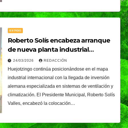
é, el
Oreo® y BTS lanzan
nal que
su edición limitada
s
en México
NDRADE
30/07/2026
VERÓNICA ANDRADE
ESTADO
Ixtapa-
CRUZ
Roberto Solís encabeza arranque
de nueva planta industrial
alemana en Huejotzingo; invertirá
24/03/2026
REDACCIÓN
350 mdp
Huejotzingo continúa posicionándose en el mapa
industrial internacional con la llegada de inversión
alemana especializada en sistemas de ventilación y
climatización. El Presidente Municipal, Roberto Solís
Valles, encabezó la colocación…