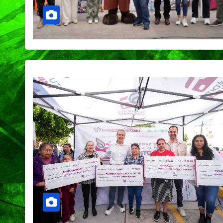
PORTADA
TENDENCIA
VIDA │ ESTILO