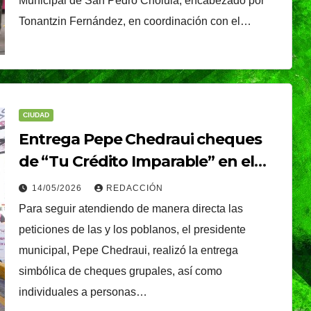
Municipal de San Pedro Cholula, encabezado por
Tonantzin Fernández, en coordinación con el…
CIUDAD
Entrega Pepe Chedraui cheques
de “Tu Crédito Imparable” en el
«Día del Pueblo»
14/05/2026
REDACCIÓN
Para seguir atendiendo de manera directa las
peticiones de las y los poblanos, el presidente
municipal, Pepe Chedraui, realizó la entrega
simbólica de cheques grupales, así como
individuales a personas…
TENDENCIA
VIDA │ ESTILO