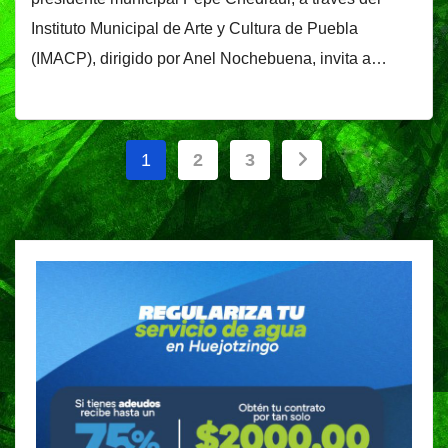
Instituto Municipal de Arte y Cultura de Puebla
(IMACP), dirigido por Anel Nochebuena, invita a…
Paginación
1
2
3
de
entradas