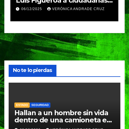
ciudadanas y
residencial de Hong K
deja 44 muertos y casi
 ANDRADE CRUZ
27/11/2025
VERÓNICA ANDRADE
generar y
desaparecidos
tivas
No te lo pierdas
ESTADO
SEGURIDAD
Hallan a un hombre sin vida
dentro de una camioneta en
Tenampulco; investigan