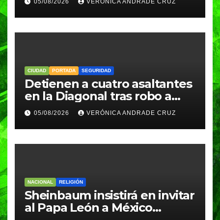
05/08/2026
VERÓNICA ANDRADE CRUZ
homicidio
CIUDAD
PORTADA
SEGURIDAD
Detienen a cuatro asaltantes
en la Diagonal tras robo a
Coppel en el Centro de
05/08/2026
VERÓNICA ANDRADE CRUZ
Puebla; recuperan celulares
y aseguran un arma
NACIONAL
RELIGIÓN
Sheinbaum insistirá en invitar
al Papa León a México
durante su próxima gira por