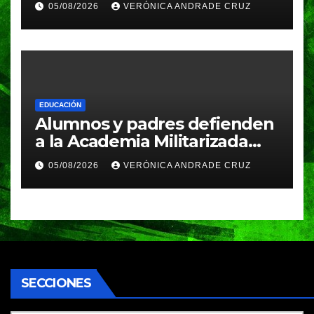
05/08/2026
VERÓNICA ANDRADE CRUZ
América Latina
EDUCACIÓN
Alumnos y padres defienden
a la Academia Militarizada
Ignacio Zaragoza en Puebla;
05/08/2026
VERÓNICA ANDRADE CRUZ
piden a la SEP no cerrar el
plantel
SECCIONES