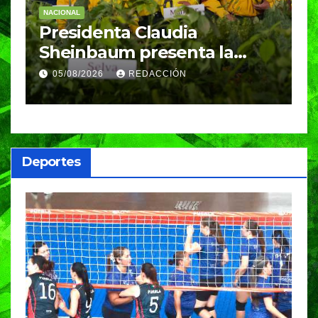
NACIONAL
E
Desde Puebla, la Presidenta
S
Claudia Sheinbaum
c
arrancará la Jornada
S
05/08/2026
REDACCIÓN
Nacional de Reforestación
P
m
a
Deportes