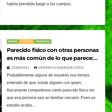
habría prendido fuego a los cuerpos.
MUNDO
PORTADA
TENDENCIA
Parecido físico con otras personas
es más común de lo que parece:
Estudio
25/08/2022
VERÓNICA ANDRADE CRUZ
Probablemente alguno de nosotros nos hemos
enterado de que, existe alguien con quien,
físicamente compartimos cierto parecido físico sin
que esa persona sea un familiar cercano. Pues un
estudio acaba…
TENDENCIA
VIDA │ ESTILO