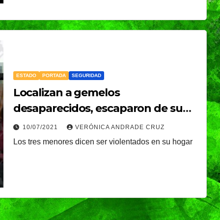
é, el
Oreo® y BTS lanzan
nal que
su edición limitada
s
en México
NDRADE
30/07/2026
VERÓNICA ANDRADE
Ixtapa-
CRUZ
ESTADO
PORTADA
SEGURIDAD
Localizan a gemelos
desaparecidos, escaparon de su
hogar con otra menor
10/07/2021
VERÓNICA ANDRADE CRUZ
Los tres menores dicen ser violentados en su hogar