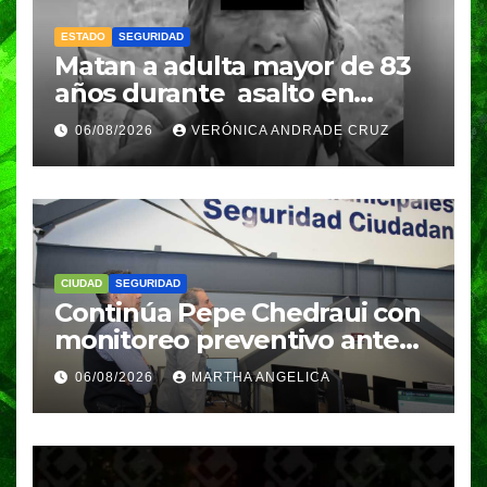
ESTADO
SEGURIDAD
Matan a adulta mayor de 83
años durante asalto en
Amozoc
06/08/2026
VERÓNICA ANDRADE CRUZ
CIUDAD
SEGURIDAD
Continúa Pepe Chedraui con
monitoreo preventivo ante
temporada de lluvias desde
06/08/2026
MARTHA ANGELICA
la DGERI