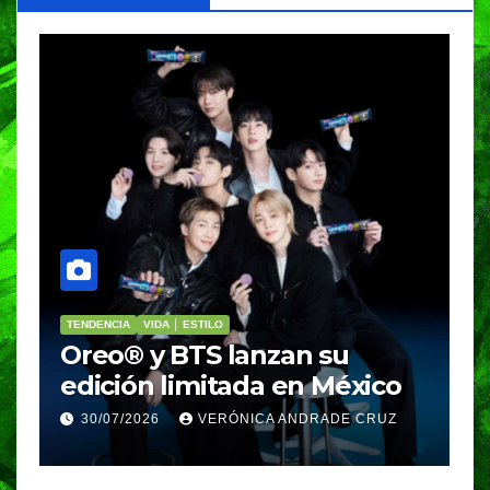
PORTADA
VIDA │ ESTILO
V
Nosotros Bailamos,
C
Nosotros Volamos llega al
p
GIFF
p
25/07/2026
VERÓNICA ANDRADE CRUZ