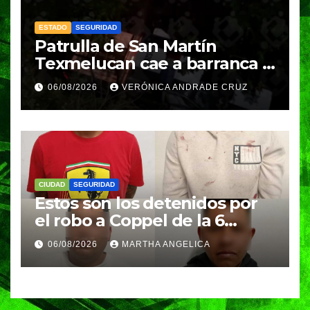
ESTADO
SEGURIDAD
Patrulla de San Martín
Texmelucan cae a barranca y
deja dos policías lesionados
06/08/2026
VERÓNICA ANDRADE CRUZ
CIUDAD
SEGURIDAD
Estos son los detenidos por
el robo a Coppel de la 6
Poniente
06/08/2026
MARTHA ANGELICA