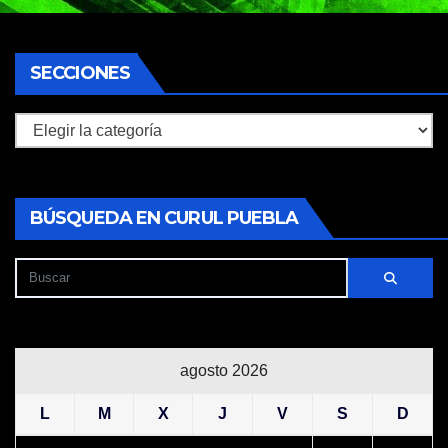
SECCIONES
Secciones
BÚSQUEDA EN CURUL PUEBLA
agosto 2026
L
M
X
J
V
S
D