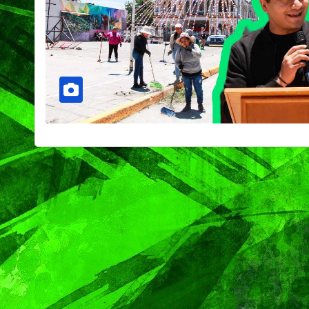
PORTADA
TENDENCIA
VIDA │ ESTILO