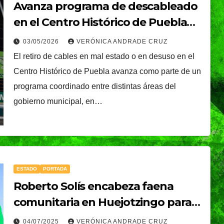
Avanza programa de descableado
en el Centro Histórico de Puebla
con coordinación interinstitucional
03/05/2026
VERÓNICA ANDRADE CRUZ
El retiro de cables en mal estado o en desuso en el
Centro Histórico de Puebla avanza como parte de un
programa coordinado entre distintas áreas del
gobierno municipal, en…
ESTADO
PORTADA
Roberto Solís encabeza faena
comunitaria en Huejotzingo para
embellecer barrios tradicionales
04/07/2025
VERÓNICA ANDRADE CRUZ