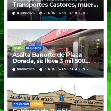
Transportes Castores, muere
aplastado por azulejos en
07/08/2026
VERÓNICA ANDRADE CRUZ
Puebla
CIUDAD
SEGURIDAD
Asalta Banorte de Plaza
Dorada, se lleva 3 mil 500
pesos
06/08/2026
VERÓNICA ANDRADE CRUZ
EDUCACIÓN
ESTADO
Gobierno de Puebla