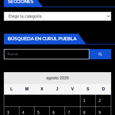
SECCIONES
Secciones
BÚSQUEDA EN CURUL PUEBLA
agosto 2026
L
M
X
J
V
S
D
1
2
3
4
5
6
7
8
9