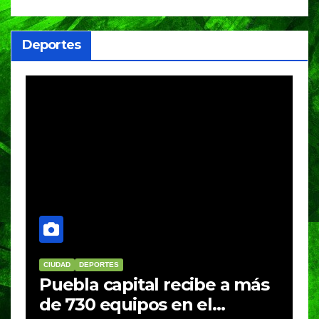
Deportes
CIUDAD
DEPORTES
D
Puebla capital recibe a más
B
de 730 equipos en el
m