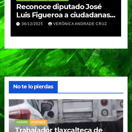
re
Reconoce diputado José
I
Luis Figueroa a ciudadanas y
r
ciudadanos que
d
06/12/2025
VERÓNICA ANDRADE CRUZ
contribuyeron a generar y
d
enriquecer iniciativas
No te lo pierdas
CIUDAD
PORTADA
Trabajador tlaxcalteca de