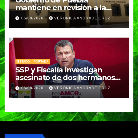
mantiene en revisión a la
Academia Militarizada para
06/08/2026
VERÓNICA ANDRADE CRUZ
seguir operando: Armenta
ESTADO
PORTADA
SSP y Fiscalía investigan
asesinato de dos hermanos
en Huixcolotla; refuerzan
06/08/2026
VERÓNICA ANDRADE CRUZ
seguridad en la Central de
Abasto