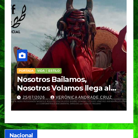
PORTADA
VIDA │ ESTILO
V
Nosotros Bailamos,
C
Nosotros Volamos llega al
p
GIFF
p
25/07/2026
VERÓNICA ANDRADE CRUZ
Nacional