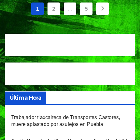
Paginación
1
2
…
5
de
entradas
Última Hora
Trabajador tlaxcalteca de Transportes Castores,
muere aplastado por azulejos en Puebla