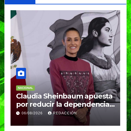
NACIONAL
N
Claudia Sheinbaum apuesta
S
por reducir la dependencia
i
del gas importado; fracking
M
06/08/2026
REDACCIÓN
sigue bajo evaluación
g