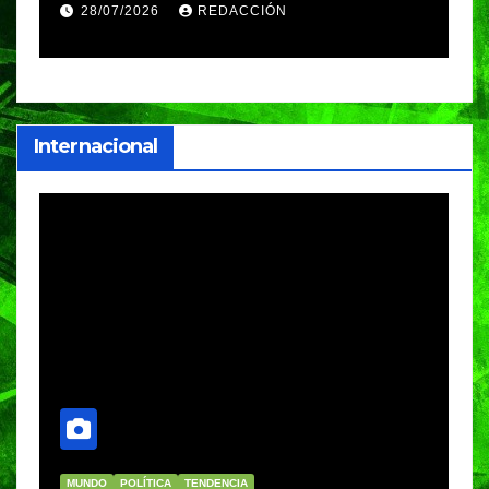
Festival Máster de Voleibol
N
28/07/2026
REDACCIÓN
c
i
Internacional
MUNDO
POLÍTICA
TENDENCIA
M