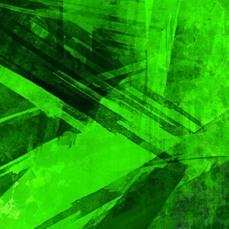
PORTADA
TENDENCIA
VIDA │ ESTILO