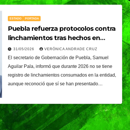
ESTADO
PORTADA
Puebla refuerza protocolos contra
linchamientos tras hechos en
Tlachichuca; no hay casos
31/05/2026
VERÓNICA ANDRADE CRUZ
consumados en 2026, afirma
El secretario de Gobernación de Puebla, Samuel
Aguilar Pala
Aguilar Pala, informó que durante 2026 no se tiene
registro de linchamientos consumados en la entidad,
aunque reconoció que sí se han presentado…