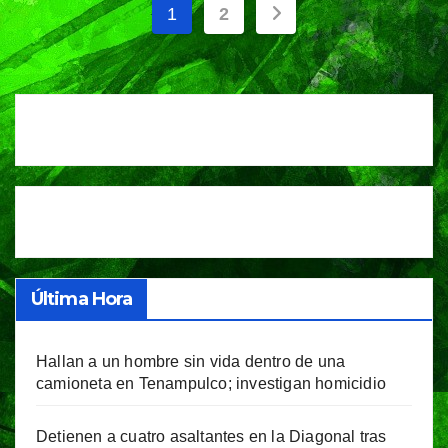
Paginación
1
2
de
entradas
Última Hora
Hallan a un hombre sin vida dentro de una
camioneta en Tenampulco; investigan homicidio
Detienen a cuatro asaltantes en la Diagonal tras