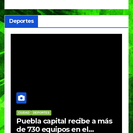
mayores de 45 a
analizará su expu
Deportes
DEPORTES
EDUCACIÓN
PORTADA
tal recibe a más
BUAP conquista 
ipos en el
medallas en el 