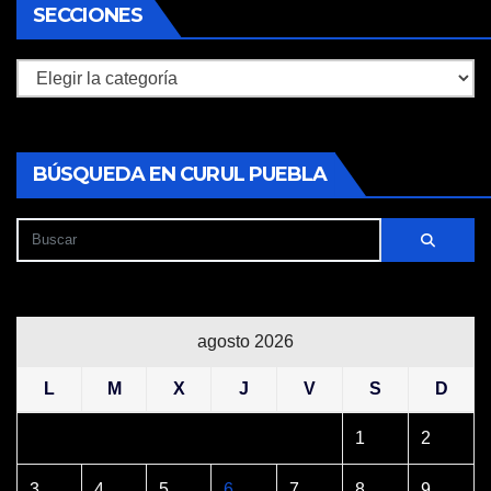
SECCIONES
Secciones
BÚSQUEDA EN CURUL PUEBLA
agosto 2026
L
M
X
J
V
S
D
1
2
3
4
5
6
7
8
9