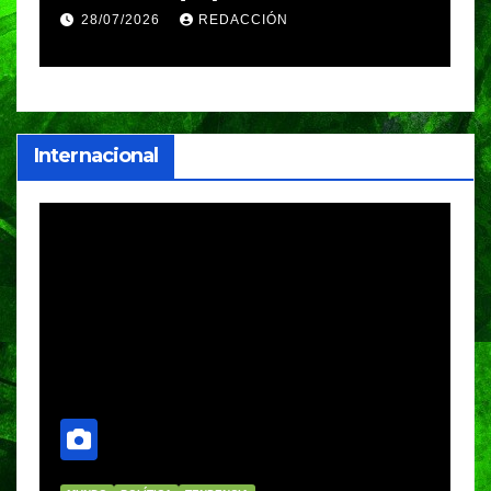
ster de Voleibol
Nacional de Kara
REDACCIÓN
28/07/2026
VERÓNICA
clasifica a compe
internacionales
Internacional