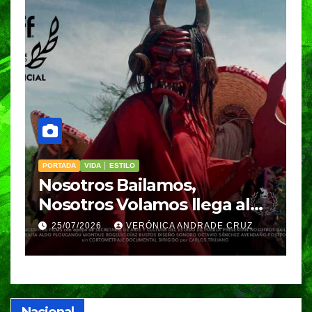
VIDA │ ESTILO
ilamos,
Cinco hábitos coti
amos llega al
para hacer del au
parte de la rutina
RÓNICA ANDRADE CRUZ
25/07/2026
VERÓNICA A
Nacional