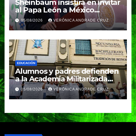
Sheinbaum insistirá en invitar
al Papa León a México
durante su próxima gira por
05/08/2026
VERÓNICA ANDRADE CRUZ
América Latina
EDUCACIÓN
Alumnos y padres defienden
a la Academia Militarizada
Ignacio Zaragoza en Puebla;
05/08/2026
VERÓNICA ANDRADE CRUZ
piden a la SEP no cerrar el
plantel