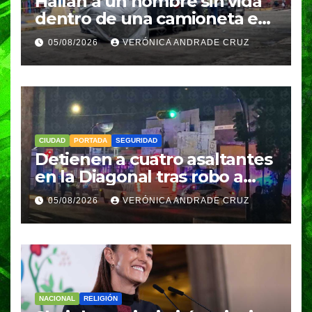
Hallan a un hombre sin vida
dentro de una camioneta en
Tenampulco; investigan
05/08/2026
VERÓNICA ANDRADE CRUZ
homicidio
CIUDAD
PORTADA
SEGURIDAD
Detienen a cuatro asaltantes
en la Diagonal tras robo a
Coppel en el Centro de
05/08/2026
VERÓNICA ANDRADE CRUZ
Puebla; recuperan celulares
y aseguran un arma
NACIONAL
RELIGIÓN