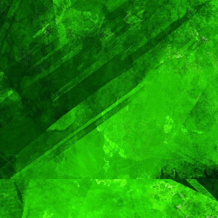
TENDENCIA
VIDA │ ESTILO
é, el
Oreo® y BTS lanzan