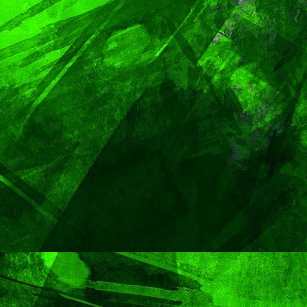
PORTADA
TENDENCIA
VIDA │ ESTILO
Carmelitas Caf