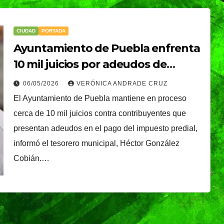
CIUDAD
PORTADA
Ayuntamiento de Puebla enfrenta
10 mil juicios por adeudos de
predial; buscan recuperar cartera
06/05/2026
VERÓNICA ANDRADE CRUZ
vencida
El Ayuntamiento de Puebla mantiene en proceso
cerca de 10 mil juicios contra contribuyentes que
presentan adeudos en el pago del impuesto predial,
informó el tesorero municipal, Héctor González
Cobián.…