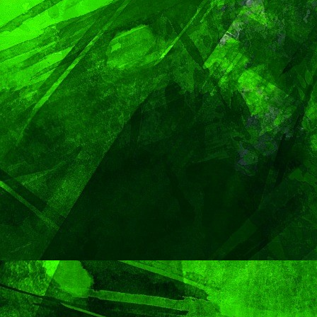
PORTADA
TENDENCIA
VIDA │ ESTILO
Carmelitas Caf