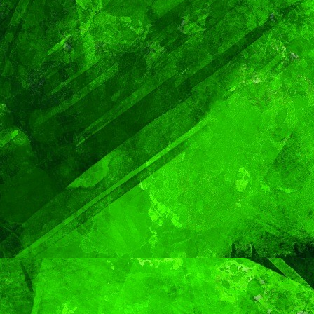
TENDENCIA
VIDA │ ESTILO
é, el
Oreo® y BTS lanzan