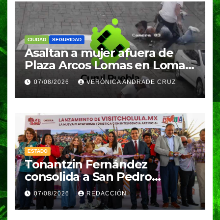
CIUDAD
SEGURIDAD
Asaltan a mujer afuera de
Plaza Arcos Lomas en Lomas
de Angelópolis; delincuentes
07/08/2026
VERÓNICA ANDRADE CRUZ
huyeron en auto
ESTADO
Tonantzin Fernández
consolida a San Pedro
Cholula como referente en
07/08/2026
REDACCIÓN
turismo inteligente