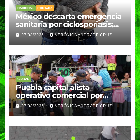
NACIONAL
PORTADA
México descarta emergencia
sanitaria por ciclosporiasis;
reportan 33 casos en dos
07/08/2026
VERÓNICA ANDRADE CRUZ
meses
CIUDAD
Puebla capital alista
operativo comercial por
fiestas patrias y regreso a
07/08/2026
VERÓNICA ANDRADE CRUZ
clases