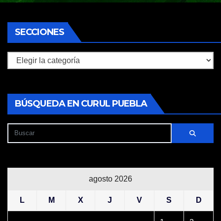
SECCIONES
Secciones
BÚSQUEDA EN CURUL PUEBLA
agosto 2026
L
M
X
J
V
S
D