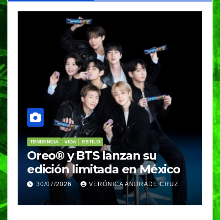
PORTADA
VIDA │ ESTILO
V
Nosotros Bailamos,
C
Nosotros Volamos llega al
p
GIFF
p
25/07/2026
VERÓNICA ANDRADE CRUZ