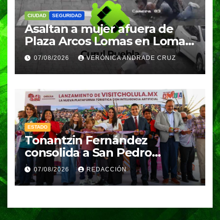
CIUDAD
SEGURIDAD
Asaltan a mujer afuera de
Plaza Arcos Lomas en Lomas
de Angelópolis; delincuentes
07/08/2026
VERÓNICA ANDRADE CRUZ
huyeron en auto
ESTADO
Tonantzin Fernández
consolida a San Pedro
Cholula como referente en
07/08/2026
REDACCIÓN
turismo inteligente