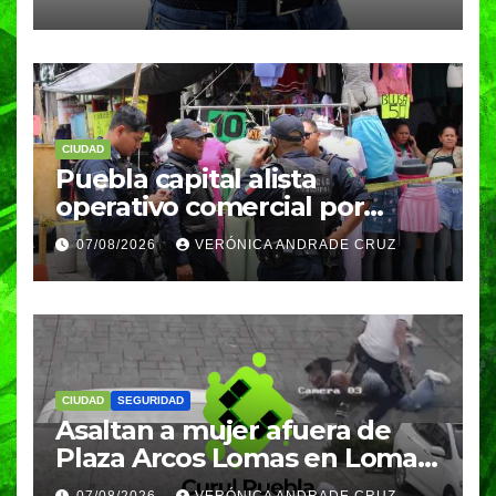
meses
CIUDAD
Puebla capital alista
operativo comercial por
fiestas patrias y regreso a
07/08/2026
VERÓNICA ANDRADE CRUZ
clases
CIUDAD
SEGURIDAD
Asaltan a mujer afuera de
Plaza Arcos Lomas en Lomas
de Angelópolis; delincuentes
07/08/2026
VERÓNICA ANDRADE CRUZ