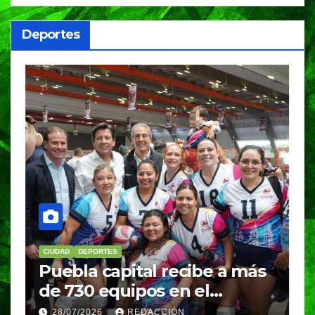
an
Deportes
CIUDAD
DEPORTES
DE
Puebla capital recibe a más
BU
de 730 equipos en el
me
Festival Máster de Voleibol
Na
28/07/2026
REDACCIÓN
2