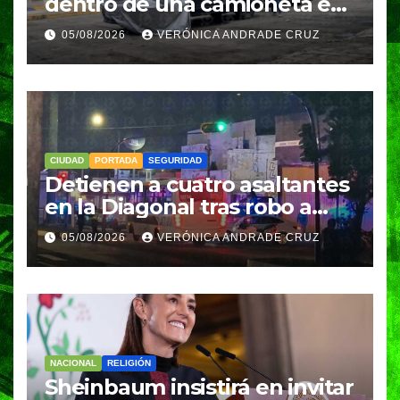
dentro de una camioneta en
Tenampulco; investigan
05/08/2026
VERÓNICA ANDRADE CRUZ
homicidio
CIUDAD
PORTADA
SEGURIDAD
Detienen a cuatro asaltantes
en la Diagonal tras robo a
Coppel en el Centro de
05/08/2026
VERÓNICA ANDRADE CRUZ
Puebla; recuperan celulares
y aseguran un arma
NACIONAL
RELIGIÓN
Sheinbaum insistirá en invitar