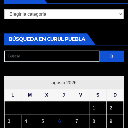
Secciones
BÚSQUEDA EN CURUL PUEBLA
agosto 2026
L
M
X
J
V
S
D
1
2
3
4
5
6
7
8
9