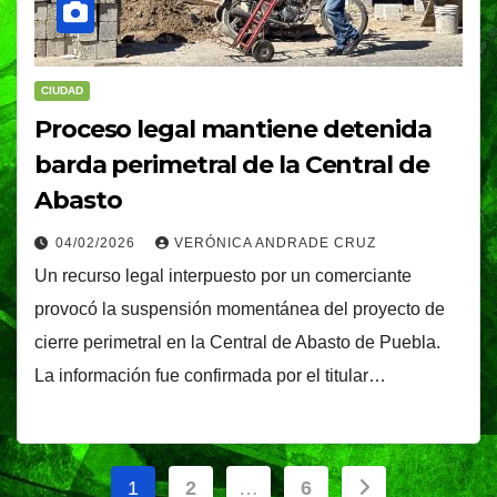
CIUDAD
Proceso legal mantiene detenida
barda perimetral de la Central de
Abasto
04/02/2026
VERÓNICA ANDRADE CRUZ
Un recurso legal interpuesto por un comerciante
provocó la suspensión momentánea del proyecto de
cierre perimetral en la Central de Abasto de Puebla.
La información fue confirmada por el titular…
Paginación
1
2
…
6