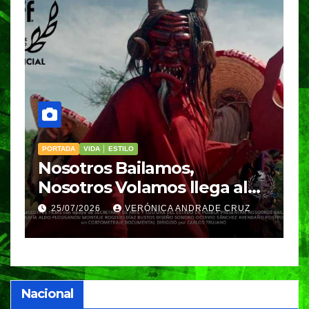
PORTADA
VIDA │ ESTILO
VIDA 
Nosotros Bailamos,
Ci
Nosotros Volamos llega al
pa
GIFF
par
25/07/2026
VERÓNICA ANDRADE CRUZ
2
Nacional