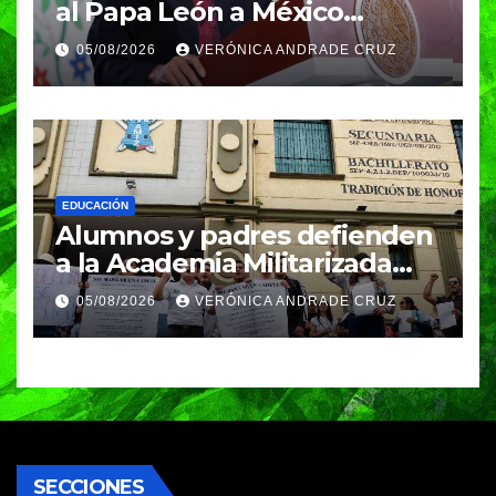
al Papa León a México
durante su próxima gira por
05/08/2026
VERÓNICA ANDRADE CRUZ
América Latina
EDUCACIÓN
Alumnos y padres defienden
a la Academia Militarizada
Ignacio Zaragoza en Puebla;
05/08/2026
VERÓNICA ANDRADE CRUZ
piden a la SEP no cerrar el
plantel
SECCIONES