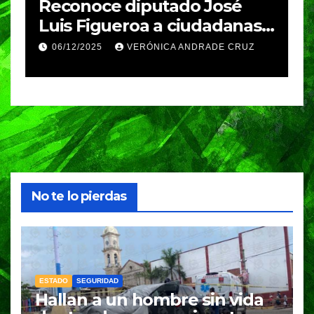
e
Reconoce diputado José
I
Luis Figueroa a ciudadanas y
r
ciudadanos que
d
06/12/2025
VERÓNICA ANDRADE CRUZ
contribuyeron a generar y
d
enriquecer iniciativas
No te lo pierdas
ESTADO
SEGURIDAD
Hallan a un hombre sin vida