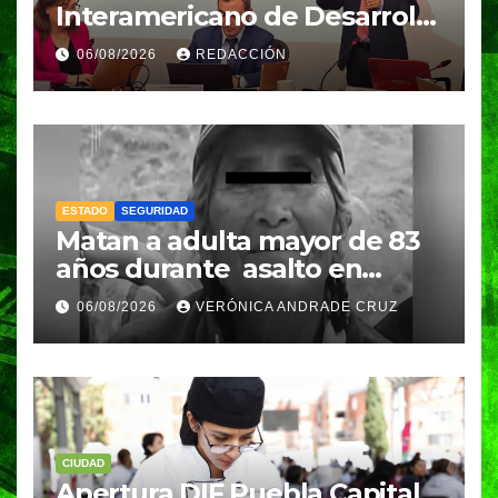
Interamericano de Desarrollo
a investigador BUAP para
06/08/2026
REDACCIÓN
análisis internacional
ESTADO
SEGURIDAD
Matan a adulta mayor de 83
años durante asalto en
Amozoc
06/08/2026
VERÓNICA ANDRADE CRUZ
CIUDAD
Apertura DIF Puebla Capital