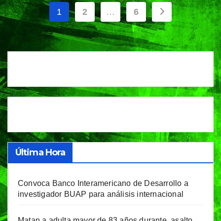
Paginación
1
2
…
6
de
entradas
Última Hora
Convoca Banco Interamericano de Desarrollo a
investigador BUAP para análisis internacional
Matan a adulta mayor de 83 años durante asalto