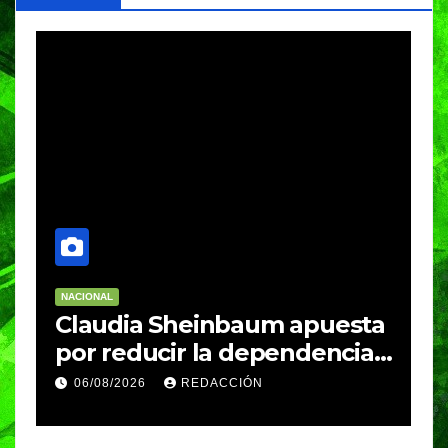
NACIONAL
N
Claudia Sheinbaum apuesta
S
por reducir la dependencia
i
del gas importado; fracking
M
06/08/2026
REDACCIÓN
sigue bajo evaluación
g