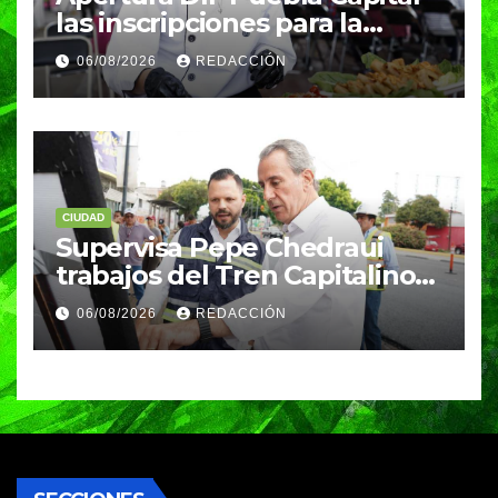
las inscripciones para la
Carrera de Capacitación para
06/08/2026
REDACCIÓN
el Trabajo en Gastronomía
CIUDAD
Supervisa Pepe Chedraui
trabajos del Tren Capitalino
de Pavimentación en bulevar
06/08/2026
REDACCIÓN
Héroes del 5 de Mayo