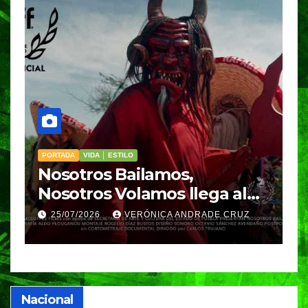
PORTADA
VIDA │ ESTILO
V
Nosotros Bailamos,
C
Nosotros Volamos llega al
p
GIFF
p
25/07/2026
VERÓNICA ANDRADE CRUZ
Nacional