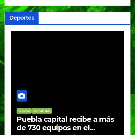
Deportes
CIUDAD
DEPORTES
D
Puebla capital recibe a más
B
de 730 equipos en el
m