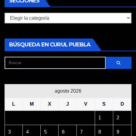
SECCIONES
Secciones
BÚSQUEDA EN CURUL PUEBLA
agosto 2026
L
M
X
J
V
S
D
1
2
3
4
5
6
7
8
9