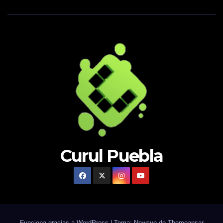
Curul Puebla
Funciona gracias a WordPress
|
Tema: Newsup de
Themeansar