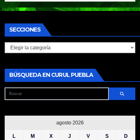
SECCIONES
Secciones
BÚSQUEDA EN CURUL PUEBLA
agosto 2026
L
M
X
J
V
S
D