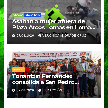
CIUDAD
SEGURIDAD
Asaltan a mujer afuera de
Plaza Arcos Lomas en Lomas
de Angelópolis; delincuentes
07/08/2026
VERÓNICA ANDRADE CRUZ
huyeron en auto
ESTADO
Tonantzin Fernández
consolida a San Pedro
Cholula como referente en
07/08/2026
REDACCIÓN
turismo inteligente