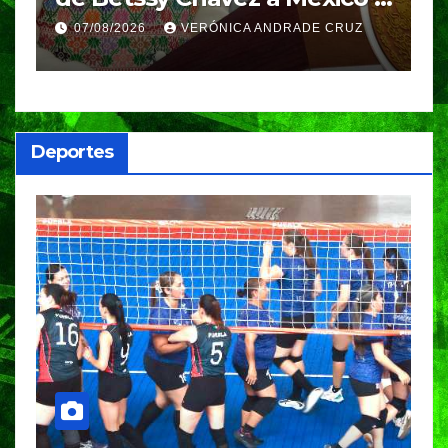
Azul, en Cazones, Veracruz
p
07/08/2026
VERÓNICA ANDRADE CRUZ
h
Deportes