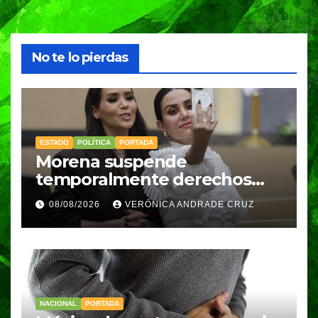
No te lo pierdas
ESTADO
POLÍTICA
PORTADA
Morena suspende
temporalmente derechos
partidarios de Nayeli Salvatori
08/08/2026
VERÓNICA ANDRADE CRUZ
y Graciela Palomares
NACIONAL
PORTADA