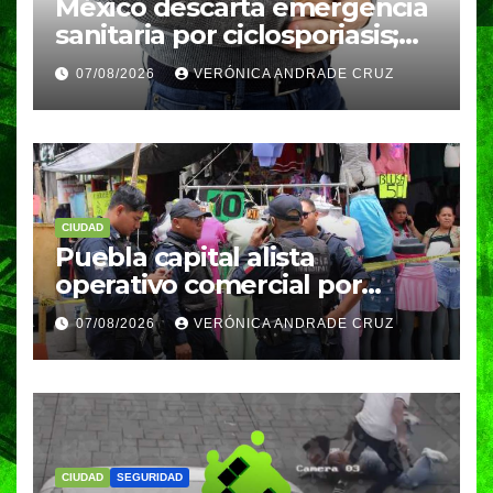
México descarta emergencia
sanitaria por ciclosporiasis;
reportan 33 casos en dos
07/08/2026
VERÓNICA ANDRADE CRUZ
meses
CIUDAD
Puebla capital alista
operativo comercial por
fiestas patrias y regreso a
07/08/2026
VERÓNICA ANDRADE CRUZ
clases
CIUDAD
SEGURIDAD