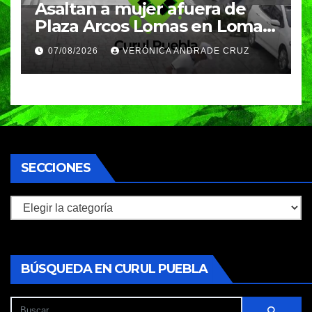
Asaltan a mujer afuera de
Plaza Arcos Lomas en Lomas
de Angelópolis; delincuentes
07/08/2026
VERÓNICA ANDRADE CRUZ
huyeron en auto
SECCIONES
Secciones
BÚSQUEDA EN CURUL PUEBLA