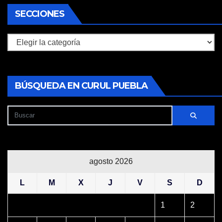
SECCIONES
Secciones
BÚSQUEDA EN CURUL PUEBLA
agosto 2026
L
M
X
J
V
S
D
1
2