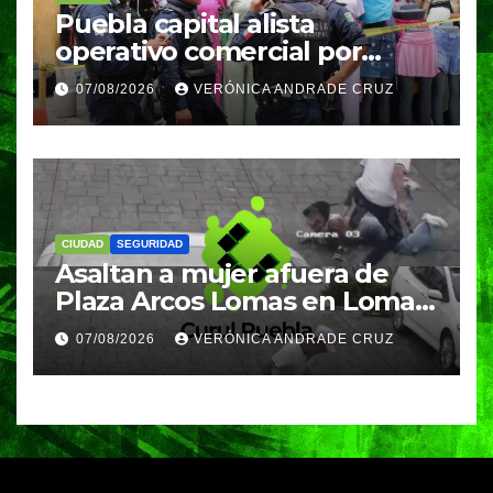
Puebla capital alista
operativo comercial por
fiestas patrias y regreso a
07/08/2026
VERÓNICA ANDRADE CRUZ
clases
CIUDAD
SEGURIDAD
Asaltan a mujer afuera de
Plaza Arcos Lomas en Lomas
de Angelópolis; delincuentes
07/08/2026
VERÓNICA ANDRADE CRUZ
huyeron en auto