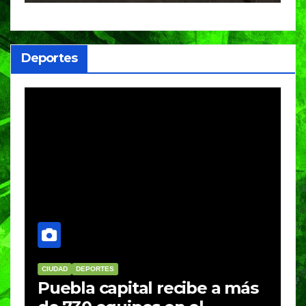
Deportes
CIUDAD
DEPORTES
D
Puebla capital recibe a más
B