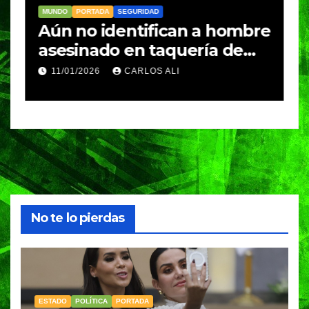
MUNDO
PORTADA
SEGURIDAD
M
Aún no identifican a hombre
R
asesinado en taquería de
L
Amozoc
c
11/01/2026
CARLOS ALI
n
c
e
No te lo pierdas
ESTADO
POLÍTICA
PORTADA