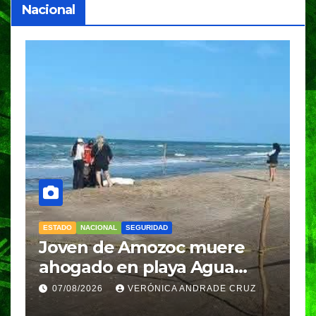
Nacional
ESTADO
NACIONAL
SEGURIDAD
N
Joven de Amozoc muere
S
y
ahogado en playa Agua
i
Azul, en Cazones, Veracruz
p
07/08/2026
VERÓNICA ANDRADE CRUZ
h