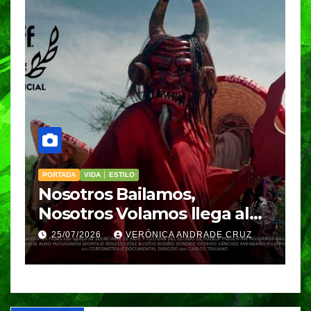
PORTADA
VIDA │ ESTILO
V
Nosotros Bailamos,
C
Nosotros Volamos llega al
p
GIFF
p
25/07/2026
VERÓNICA ANDRADE CRUZ