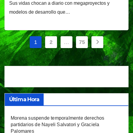
Sus vidas chocan a diario con megaproyectos y
modelos de desarrollo que…
Paginación
1
2
…
75
de
entradas
Última Hora
Morena suspende temporalmente derechos
partidarios de Nayeli Salvatori y Graciela
Palomares