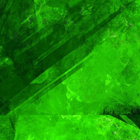
TENDENCIA
VIDA │ ESTILO
é, el
Oreo® y BTS lanzan