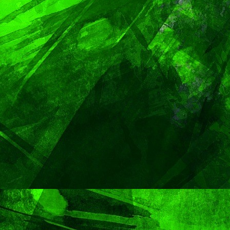
PORTADA
TENDENCIA
VIDA │ ESTILO
Carmelitas Caf