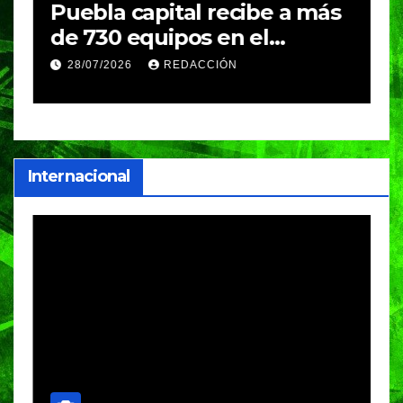
Puebla capital recibe a más
B
de 730 equipos en el
m
Festival Máster de Voleibol
N
28/07/2026
REDACCIÓN
c
i
Internacional