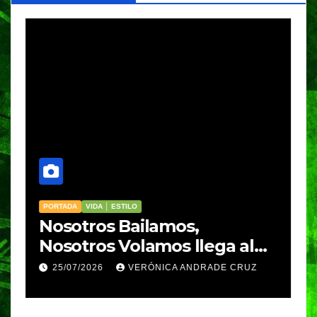
PORTADA
VIDA │ ESTILO
V
Nosotros Bailamos,
C
Nosotros Volamos llega al
p
GIFF
p
25/07/2026
VERÓNICA ANDRADE CRUZ