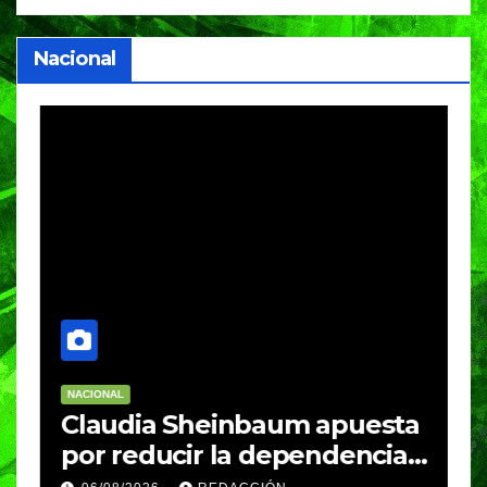
Nacional
NACIONAL
N
Claudia Sheinbaum apuesta
S
por reducir la dependencia
i
del gas importado; fracking
M