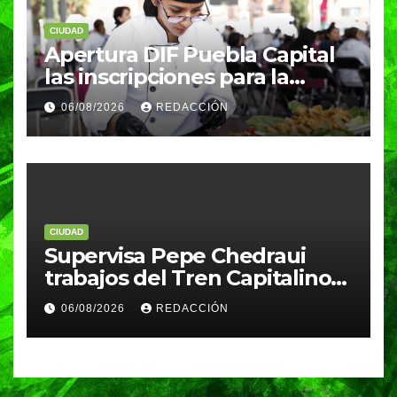
CIUDAD
Apertura DIF Puebla Capital
las inscripciones para la
Carrera de Capacitación para
06/08/2026
REDACCIÓN
el Trabajo en Gastronomía
CIUDAD
Supervisa Pepe Chedraui
trabajos del Tren Capitalino
de Pavimentación en bulevar
06/08/2026
REDACCIÓN
Héroes del 5 de Mayo