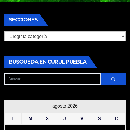
SECCIONES
Secciones
BÚSQUEDA EN CURUL PUEBLA
agosto 2026
L
M
X
J
V
S
D