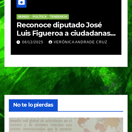
MUNDO
POLÍTICA
TENDENCIA
M
re
Reconoce diputado José
I
Luis Figueroa a ciudadanas y
r
ciudadanos que
d
06/12/2025
VERÓNICA ANDRADE CRUZ
contribuyeron a generar y
d
enriquecer iniciativas
No te lo pierdas