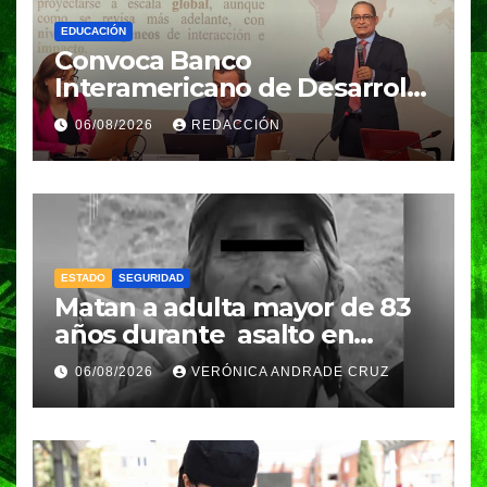
EDUCACIÓN
Convoca Banco
Interamericano de Desarrollo
a investigador BUAP para
06/08/2026
REDACCIÓN
análisis internacional
ESTADO
SEGURIDAD
Matan a adulta mayor de 83
años durante asalto en
Amozoc
06/08/2026
VERÓNICA ANDRADE CRUZ