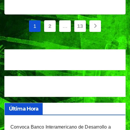
Paginación
1
2
…
13
de
entradas
Última Hora
Convoca Banco Interamericano de Desarrollo a