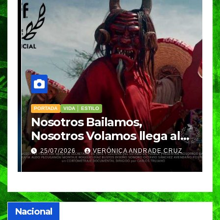
PORTADA
VIDA │ ESTILO
V
Nosotros Bailamos,
C
Nosotros Volamos llega al
p
GIFF
p
25/07/2026
VERÓNICA ANDRADE CRUZ
Nacional