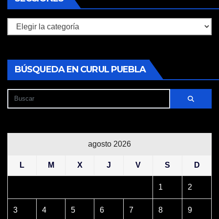
Secciones
BÚSQUEDA EN CURUL PUEBLA
agosto 2026
L
M
X
J
V
S
D
1
2
3
4
5
6
7
8
9