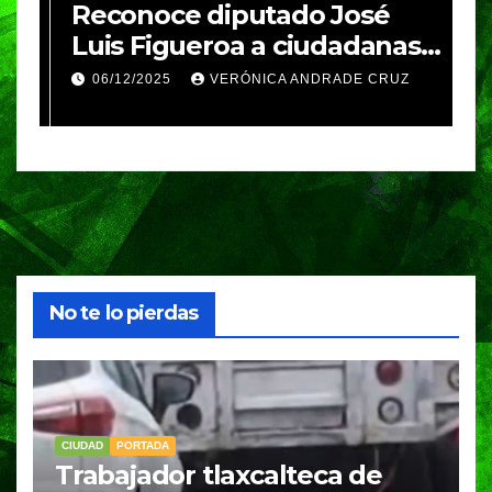
re
Reconoce diputado José
I
Luis Figueroa a ciudadanas y
r
ciudadanos que
d
06/12/2025
VERÓNICA ANDRADE CRUZ
contribuyeron a generar y
d
enriquecer iniciativas
No te lo pierdas
CIUDAD
PORTADA
Trabajador tlaxcalteca de