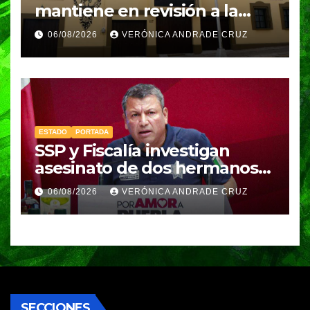
mantiene en revisión a la
Academia Militarizada para
06/08/2026
VERÓNICA ANDRADE CRUZ
seguir operando: Armenta
ESTADO
PORTADA
SSP y Fiscalía investigan
asesinato de dos hermanos
en Huixcolotla; refuerzan
06/08/2026
VERÓNICA ANDRADE CRUZ
seguridad en la Central de
Abasto
SECCIONES