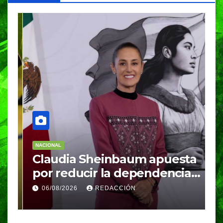
NACIONAL
N
Claudia Sheinbaum apuesta
S
por reducir la dependencia
i
del gas importado; fracking
M
06/08/2026
REDACCIÓN
sigue bajo evaluación
g