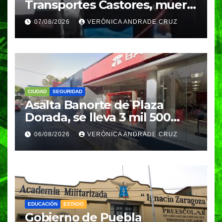
Transportes Castores, muere
aplastado por azulejos en
07/08/2026
VERÓNICA ANDRADE CRUZ
Puebla
CIUDAD
SEGURIDAD
Asalta Banorte de Plaza
Dorada, se lleva 3 mil 500
pesos
06/08/2026
VERÓNICA ANDRADE CRUZ
EDUCACIÓN
ESTADO
Gobierno de Puebla