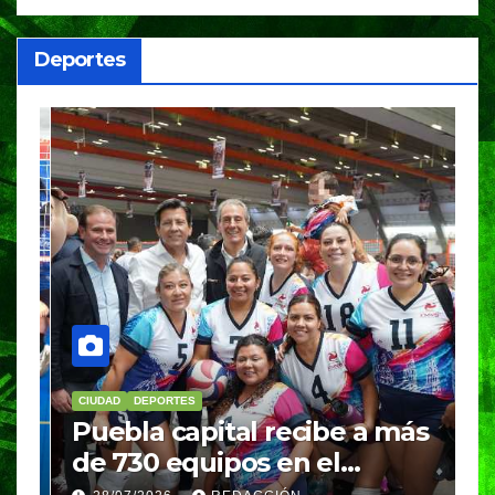
Deportes
CIUDAD
DEPORTES
D
Puebla capital recibe a más
B
de 730 equipos en el
m
Festival Máster de Voleibol
N