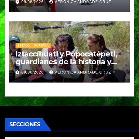
09/08/2026
VERÓNICA ANDRADE CRUZ
Sheinbaum
ESTADO
PORTADA
Iztaccíhuatl y Popocatépetl,
guardianes de la historia y
fuentes de vida para Puebla:
09/08/2026
VERÓNICA ANDRADE CRUZ
Armenta
SECCIONES