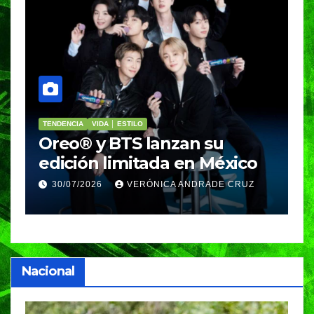
PORTADA
VIDA │ ESTILO
V
Nosotros Bailamos,
C
Nosotros Volamos llega al
p
GIFF
p
25/07/2026
VERÓNICA ANDRADE CRUZ
Nacional