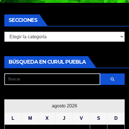
SECCIONES
Secciones
BÚSQUEDA EN CURUL PUEBLA
agosto 2026
L
M
X
J
V
S
D