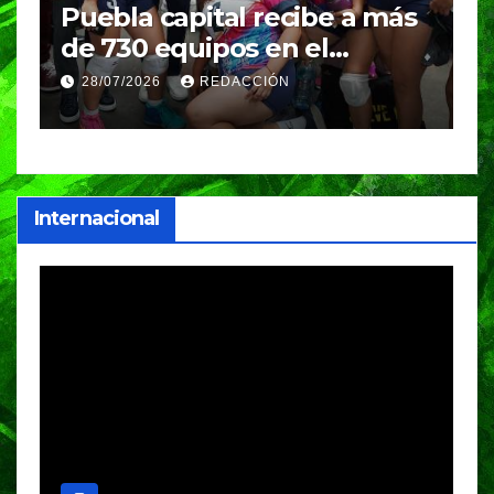
a más
BUAP conquista 29
medallas en el Campeonato
ibol
Nacional de Karate y
28/07/2026
VERÓNICA ANDRADE CRUZ
clasifica a competencias
internacionales
Internacional