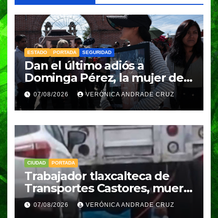
ESTADO
PORTADA
SEGURIDAD
Dan el último adiós a
Dominga Pérez, la mujer de
83 años asesinada durante
07/08/2026
VERÓNICA ANDRADE CRUZ
un asalto en Amozoc
CIUDAD
PORTADA
Trabajador tlaxcalteca de
Transportes Castores, muere
aplastado por azulejos en
07/08/2026
VERÓNICA ANDRADE CRUZ
Puebla