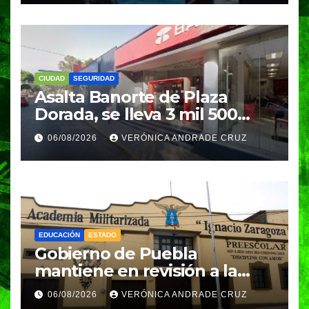
CIUDAD
SEGURIDAD
Asalta Banorte de Plaza
Dorada, se lleva 3 mil 500
pesos
06/08/2026
VERÓNICA ANDRADE CRUZ
EDUCACIÓN
ESTADO
Gobierno de Puebla
mantiene en revisión a la
Academia Militarizada para
06/08/2026
VERÓNICA ANDRADE CRUZ
seguir operando: Armenta