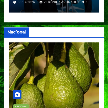
GIFF
p
25/07/2026
VERÓNICA ANDRADE CRUZ
Nacional
NACIONAL
N