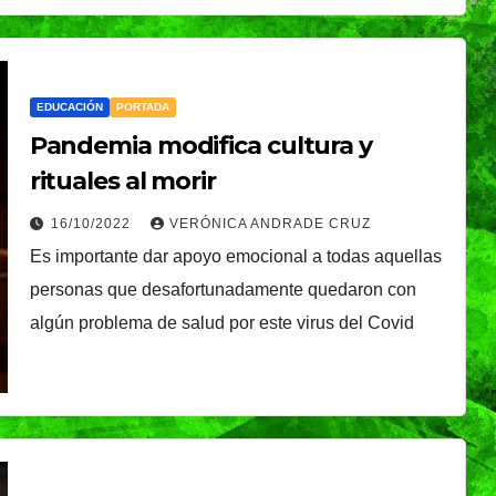
é, el
Oreo® y BTS lanzan
nal que
su edición limitada
s
en México
EDUCACIÓN
PORTADA
NDRADE
30/07/2026
VERÓNICA ANDRADE
Pandemia modifica cultura y
Ixtapa-
CRUZ
rituales al morir
16/10/2022
VERÓNICA ANDRADE CRUZ
Es importante dar apoyo emocional a todas aquellas
personas que desafortunadamente quedaron con
algún problema de salud por este virus del Covid