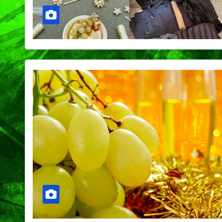
PORTADA
TENDENCIA
VIDA │ ESTILO