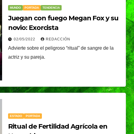
MUNDO
PORTADA
TENDENCIA
Juegan con fuego Megan Fox y su
novio: Exorcista
02/05/2022
REDACCIÓN
Advierte sobre el peligroso “ritual” de sangre de la
istirá
NACIONAL
actriz y su pareja.
Presidenta Claudia
apa
Sheinbaum present
o
NDRADE
la Jornada Nacional
óxima
05/08/2026
REDACCIÓN
de Reforestación
ica
2026; se realizará el
ESTADO
PORTADA
próximo domingo 9
Ritual de Fertilidad Agrícola en
de agosto y se