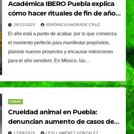
Académica IBERO Puebla explica
cómo hacer rituales de fin de año
significativos y útiles
29/12/2025
VERÓNICA ANDRADE CRUZ
El año está a punto de acabar, por lo que comienza
el momento perfecto para manifestar propósitos,
planear nuevos proyectos y encausar intenciones
para el año venidero. En México, las…
CIUDAD
Crueldad animal en Puebla:
denuncian aumento de casos de
maltrato y rituales con animales
17/09/2025
LESLI JIMÉNEZ GONZÁLEZ