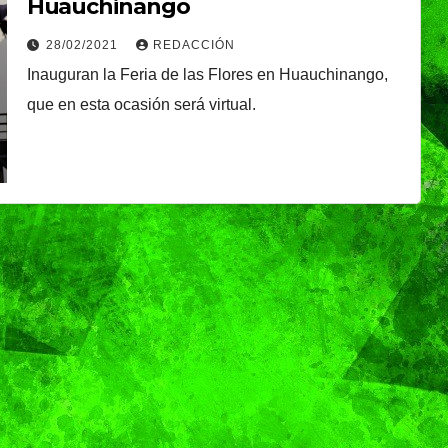
Huauchinango
plantarán 6.6
28/02/2021
REDACCIÓN
millones de árboles 
Inauguran la Feria de las Flores en Huauchinango,
plantas
que en esta ocasión será virtual.
CIUDAD
DEPORTES
ival
Puebla Capital sigue
eibol
viviendo la pasión