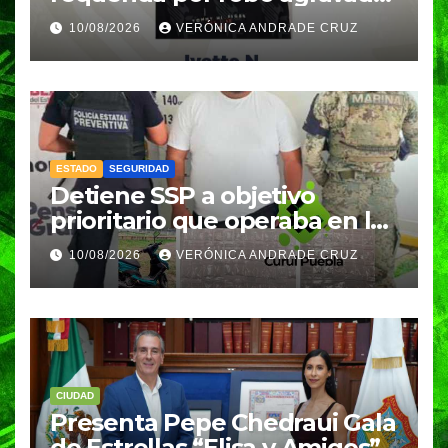
en Ciudad de México
10/08/2026
VERÓNICA ANDRADE CRUZ
ESTADO
SEGURIDAD
Detiene SSP a objetivo
prioritario que operaba en la
Mixteca
10/08/2026
VERÓNICA ANDRADE CRUZ
CIUDAD
Presenta Pepe Chedraui Gala
de Estrellas “Elisa y Amigos”