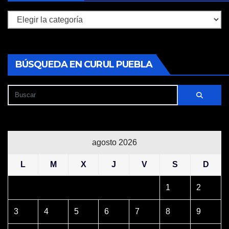
Secciones
BÚSQUEDA EN CURUL PUEBLA
agosto 2026
L
M
X
J
V
S
D
1
2
3
4
5
6
7
8
9