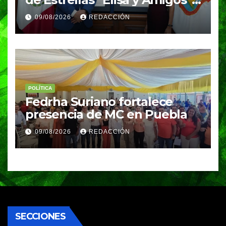
para fortalecer el acceso a la
09/08/2026
REDACCIÓN
cultura en Puebla capital
POLÍTICA
Fedrha Suriano fortalece
presencia de MC en Puebla
09/08/2026
REDACCIÓN
SECCIONES