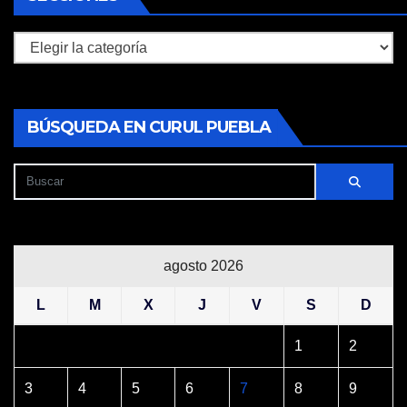
Secciones
BÚSQUEDA EN CURUL PUEBLA
agosto 2026
L
M
X
J
V
S
D
1
2
3
4
5
6
7
8
9