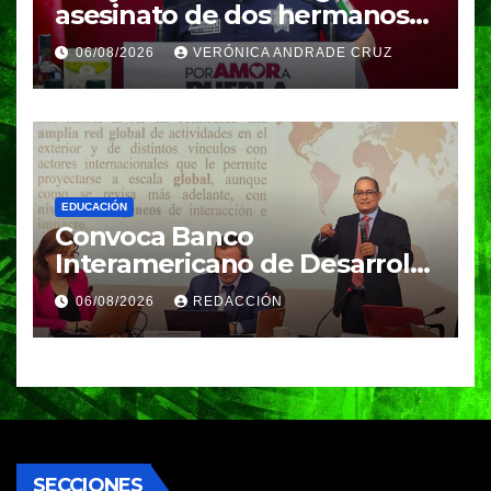
asesinato de dos hermanos
en Huixcolotla; refuerzan
06/08/2026
VERÓNICA ANDRADE CRUZ
seguridad en la Central de
Abasto
EDUCACIÓN
Convoca Banco
Interamericano de Desarrollo
a investigador BUAP para
06/08/2026
REDACCIÓN
análisis internacional
SECCIONES