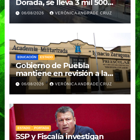
Dorada, se lleva 3 mil 500
pesos
06/08/2026
VERÓNICA ANDRADE CRUZ
EDUCACIÓN
ESTADO
Gobierno de Puebla
mantiene en revisión a la
Academia Militarizada para
06/08/2026
VERÓNICA ANDRADE CRUZ
seguir operando: Armenta
ESTADO
PORTADA
SSP y Fiscalía investigan