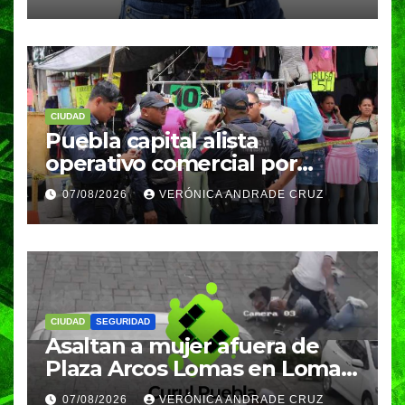
meses
CIUDAD
Puebla capital alista
operativo comercial por
fiestas patrias y regreso a
07/08/2026
VERÓNICA ANDRADE CRUZ
clases
CIUDAD
SEGURIDAD
Asaltan a mujer afuera de
Plaza Arcos Lomas en Lomas
de Angelópolis; delincuentes
07/08/2026
VERÓNICA ANDRADE CRUZ