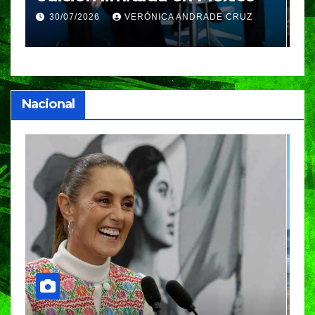
GIFF
p
25/07/2026
VERÓNICA ANDRADE CRUZ
Nacional