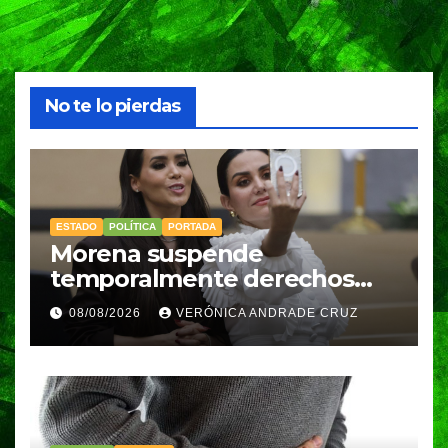
No te lo pierdas
ESTADO
POLÍTICA
PORTADA
Morena suspende
temporalmente derechos
partidarios de Nayeli Salvatori
08/08/2026
VERÓNICA ANDRADE CRUZ
y Graciela Palomares