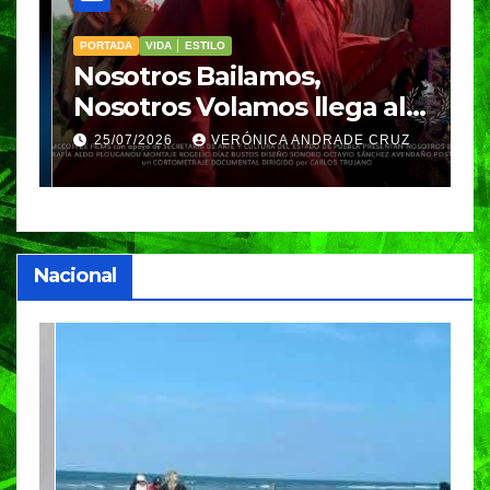
PORTADA
VIDA │ ESTILO
V
Nosotros Bailamos,
C
Nosotros Volamos llega al
p
GIFF
p
25/07/2026
VERÓNICA ANDRADE CRUZ
Nacional