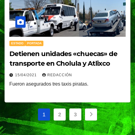
ESTADO
PORTADA
Detienen unidades «chuecas» de
transporte en Cholula y Atlixco
15/04/2021
REDACCIÓN
Fueron asegurados tres taxis piratas.
Paginación
1
2
3
de