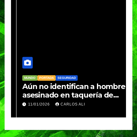
MUNDO
PORTADA
SEGURIDAD
M
Aún no identifican a hombre
R
asesinado en taquería de
L
Amozoc
c
11/01/2026
CARLOS ALI
n
c
e