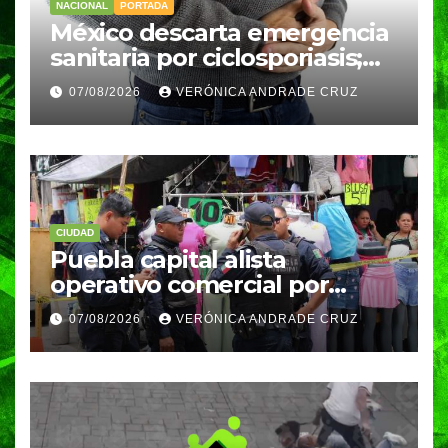
NACIONAL
PORTADA
México descarta emergencia
sanitaria por ciclosporiasis;
reportan 33 casos en dos
07/08/2026
VERÓNICA ANDRADE CRUZ
meses
CIUDAD
Puebla capital alista
operativo comercial por
fiestas patrias y regreso a
07/08/2026
VERÓNICA ANDRADE CRUZ
clases