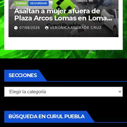
CIUDAD
SEGURIDAD
Asaltan a mujer afuera de
Plaza Arcos Lomas en Lomas
de Angelópolis; delincuentes
07/08/2026
VERÓNICA ANDRADE CRUZ
huyeron en auto
SECCIONES
Secciones
BÚSQUEDA EN CURUL PUEBLA