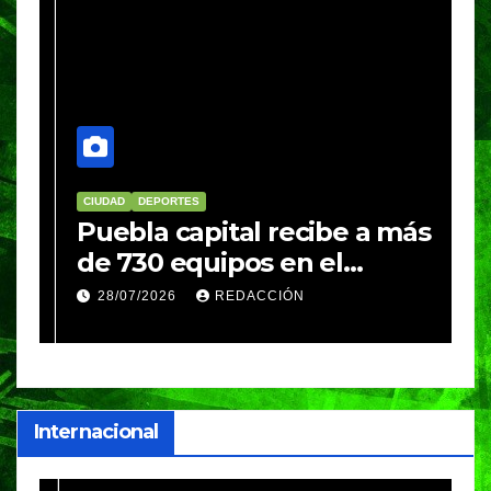
CIUDAD
DEPORTES
D
Puebla capital recibe a más
B
de 730 equipos en el
m
Festival Máster de Voleibol
N
28/07/2026
REDACCIÓN
c
i
Internacional