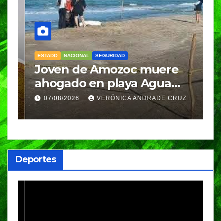
ESTADO
NACIONAL
SEGURIDAD
N
Joven de Amozoc muere
S
y
ahogado en playa Agua
i
Azul, en Cazones, Veracruz
p
07/08/2026
VERÓNICA ANDRADE CRUZ
h
Deportes