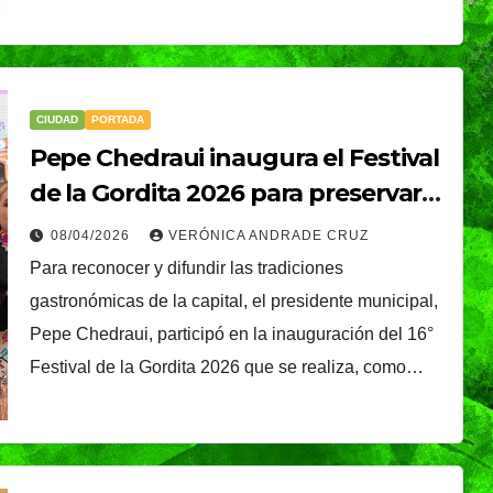
CIUDAD
PORTADA
MUNDO
NACIONAL
Pepe Chedraui inaugura el Festival
ta
Sheinbaum celebra
de la Gordita 2026 para preservar
salida de Betssy
la identidad y patrimonio cultural
08/04/2026
VERÓNICA ANDRADE CRUZ
Chávez a México y
de la capital
NDRADE
07/08/2026
VERÓNICA ANDRADE
Para reconocer y difundir las tradiciones
destaca nuevo
gastronómicas de la capital, el presidente municipal,
CRUZ
Pepe Chedraui, participó en la inauguración del 16°
asos en
acercamiento con
Festival de la Gordita 2026 que se realiza, como…
Perú