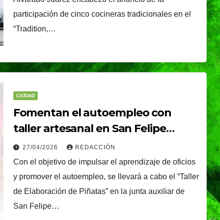
é, el
Oreo® y BTS lanzan
participación de cinco cocineras tradicionales en el
nal que
su edición limitada
“Tradition,…
s
en México
NDRADE
30/07/2026
VERÓNICA ANDRADE
Ixtapa-
CRUZ
CIUDAD
Fomentan el autoempleo con
taller artesanal en San Felipe
Hueyotlipan
27/04/2026
REDACCIÓN
Con el objetivo de impulsar el aprendizaje de oficios
y promover el autoempleo, se llevará a cabo el “Taller
de Elaboración de Piñatas” en la junta auxiliar de
San Felipe…