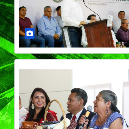
PORTADA
TENDENCIA
VIDA │ ESTILO