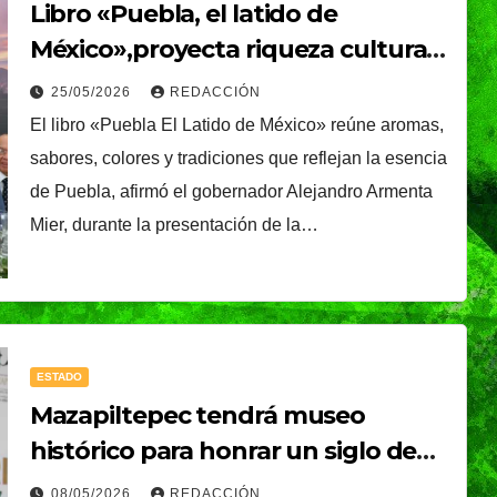
Libro «Puebla, el latido de
México»,proyecta riqueza cultural
y turística del estado
25/05/2026
REDACCIÓN
El libro «Puebla El Latido de México» reúne aromas,
sabores, colores y tradiciones que reflejan la esencia
de Puebla, afirmó el gobernador Alejandro Armenta
Mier, durante la presentación de la…
ESTADO
Mazapiltepec tendrá museo
histórico para honrar un siglo de
identidad y grandeza
08/05/2026
REDACCIÓN