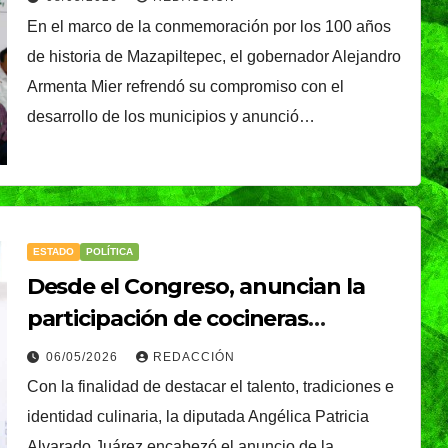
En el marco de la conmemoración por los 100 años
de historia de Mazapiltepec, el gobernador Alejandro
Armenta Mier refrendó su compromiso con el
desarrollo de los municipios y anunció…
ESTADO
POLÍTICA
Desde el Congreso, anuncian la
participación de cocineras
tradicionales en el “Tradition, Fire,
06/05/2026
REDACCIÓN
Roots & Technology”
Con la finalidad de destacar el talento, tradiciones e
identidad culinaria, la diputada Angélica Patricia
TENDENCIA
VIDA │ ESTILO
Alvarado Juárez encabezó el anuncio de la