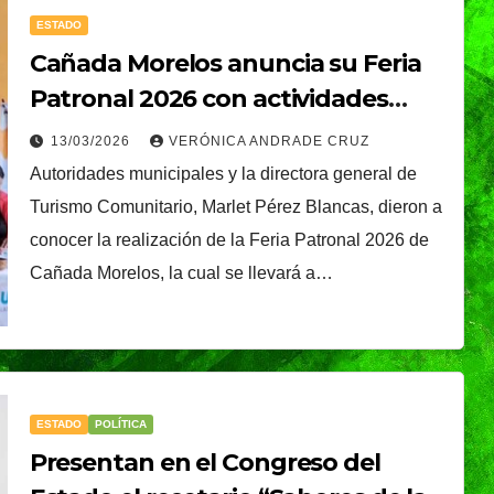
ESTADO
Cañada Morelos anuncia su Feria
Patronal 2026 con actividades
culturales, deportivas y religiosas
13/03/2026
VERÓNICA ANDRADE CRUZ
Autoridades municipales y la directora general de
Turismo Comunitario, Marlet Pérez Blancas, dieron a
conocer la realización de la Feria Patronal 2026 de
Cañada Morelos, la cual se llevará a…
CIUDAD
DEPORTES
ival
Puebla Capital sigue
eibol
viviendo la pasión
ESTADO
POLÍTICA
Presentan en el Congreso del
a
del voleibol:
29/07/2026
REDACCIÓN