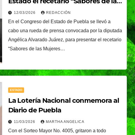
Estado el recetario “Sabores de las
Gobierno de Pepe
Mujeres de Coronango”
12/03/2026
REDACCIÓN
Chedraui
En el Congreso del Estado de Puebla se llevó a
cabo una rueda de prensa convocada por la diputada
Angélica Alvarado Juárez, para presentar el recetario
“Sabores de las Mujeres…
ESTADO
La Lotería Nacional conmemora al
Diario de Puebla
11/03/2026
MARTHA ANGELICA
Con el Sorteo Mayor No. 4005, gritaron a todo