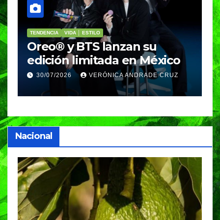
PORTADA
VIDA │ ESTILO
V
Nosotros Bailamos,
C
Nosotros Volamos llega al
p
GIFF
p
25/07/2026
VERÓNICA ANDRADE CRUZ
Nacional