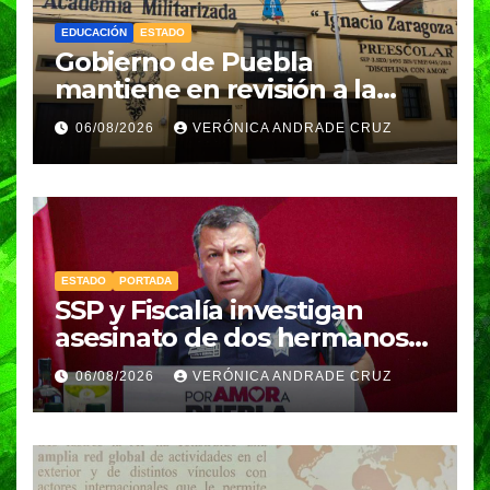
EDUCACIÓN
ESTADO
Gobierno de Puebla
mantiene en revisión a la
Academia Militarizada para
06/08/2026
VERÓNICA ANDRADE CRUZ
seguir operando: Armenta
ESTADO
PORTADA
SSP y Fiscalía investigan
asesinato de dos hermanos
en Huixcolotla; refuerzan
06/08/2026
VERÓNICA ANDRADE CRUZ
seguridad en la Central de
Abasto