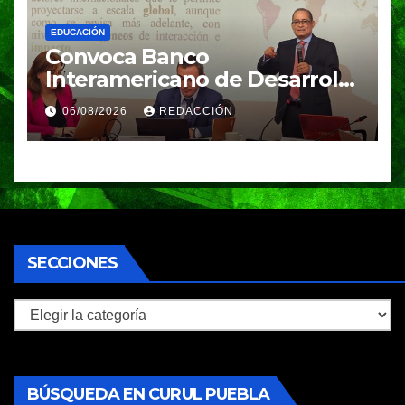
EDUCACIÓN
Convoca Banco
Interamericano de Desarrollo
a investigador BUAP para
06/08/2026
REDACCIÓN
análisis internacional
SECCIONES
Secciones
BÚSQUEDA EN CURUL PUEBLA